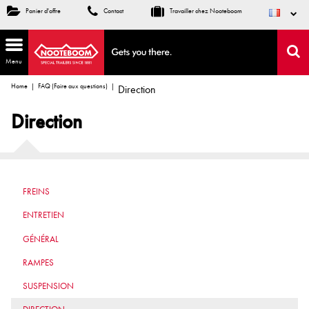
Panier d'offre
Contact
Travailler chez Nooteboom
Menu
Home
FAQ (Foire aux questions)
Direction
Direction
FREINS
ENTRETIEN
GÉNÉRAL
RAMPES
SUSPENSION