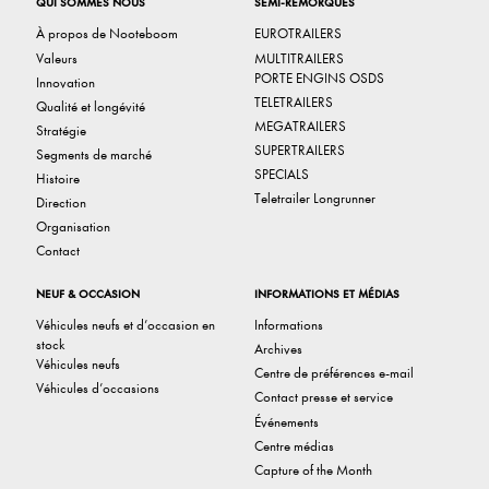
QUI SOMMES NOUS
SEMI-REMORQUES
À propos de Nooteboom
EUROTRAILERS
Valeurs
MULTITRAILERS
PORTE ENGINS OSDS
Innovation
TELETRAILERS
Qualité et longévité
MEGATRAILERS
Stratégie
SUPERTRAILERS
Segments de marché
SPECIALS
Histoire
Teletrailer Longrunner
Direction
Organisation
Contact
NEUF & OCCASION
INFORMATIONS ET MÉDIAS
Véhicules neufs et d’occasion en
Informations
stock
Archives
Véhicules neufs
Centre de préférences e-mail
Véhicules d’occasions
Contact presse et service
Événements
Centre médias
Capture of the Month