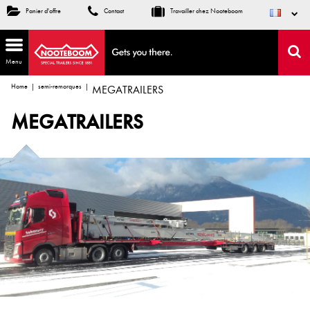
Panier d'offre
Contact
Travailler chez Nooteboom
Menu
Home
semi-remorques
MEGATRAILERS
MEGATRAILERS