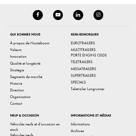
QUI SOMMES NOUS
SEMI-REMORQUES
À propos de Nooteboom
EUROTRAILERS
Valeurs
MULTITRAILERS
PORTE ENGINS OSDS
Innovation
TELETRAILERS
Qualité et longévité
MEGATRAILERS
Stratégie
SUPERTRAILERS
Segments de marché
SPECIALS
Histoire
Teletrailer Longrunner
Direction
Organisation
Contact
NEUF & OCCASION
INFORMATIONS ET MÉDIAS
Véhicules neufs et d’occasion en
Informations
stock
Archives
Véhicules neufs