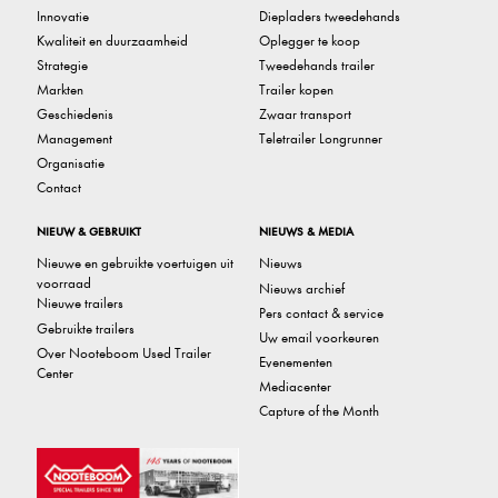
Innovatie
Diepladers tweedehands
Kwaliteit en duurzaamheid
Oplegger te koop
Strategie
Tweedehands trailer
Markten
Trailer kopen
Geschiedenis
Zwaar transport
Management
Teletrailer Longrunner
Organisatie
Contact
NIEUW & GEBRUIKT
NIEUWS & MEDIA
Nieuwe en gebruikte voertuigen uit
Nieuws
voorraad
Nieuws archief
Nieuwe trailers
Pers contact & service
Gebruikte trailers
Uw email voorkeuren
Over Nooteboom Used Trailer
Evenementen
Center
Mediacenter
Capture of the Month