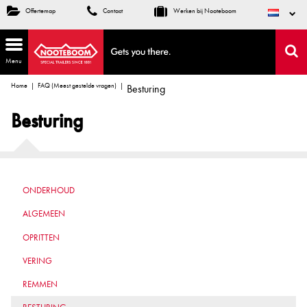
Offertemap
Contact
Werken bij Nooteboom
Menu
Home
FAQ (Meest gestelde vragen)
Besturing
Besturing
ONDERHOUD
ALGEMEEN
OPRITTEN
VERING
REMMEN