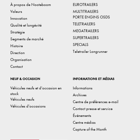
À propos de Nooteboom
EUROTRAILERS
Valeurs
MULTITRAILERS
PORTE ENGINS OSDS
Innovation
TELETRAILERS
Qualité et longévité
MEGATRAILERS
Stratégie
SUPERTRAILERS
Segments de marché
SPECIALS
Histoire
Teletrailer Longrunner
Direction
Organisation
Contact
NEUF & OCCASION
INFORMATIONS ET MÉDIAS
Véhicules neufs et d’occasion en
Informations
stock
Archives
Véhicules neufs
Centre de préférences e-mail
Véhicules d’occasions
Contact presse et service
Événements
Centre médias
Capture of the Month