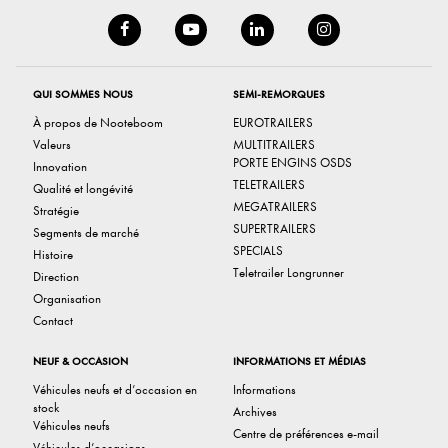
QUI SOMMES NOUS
SEMI-REMORQUES
À propos de Nooteboom
EUROTRAILERS
Valeurs
MULTITRAILERS
PORTE ENGINS OSDS
Innovation
TELETRAILERS
Qualité et longévité
MEGATRAILERS
Stratégie
SUPERTRAILERS
Segments de marché
SPECIALS
Histoire
Teletrailer Longrunner
Direction
Organisation
Contact
NEUF & OCCASION
INFORMATIONS ET MÉDIAS
Véhicules neufs et d’occasion en
Informations
stock
Archives
Véhicules neufs
Centre de préférences e-mail
Véhicules d’occasions