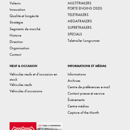
Valeurs
MULTITRAILERS
PORTE ENGINS OSDS
Innovation
TELETRAILERS
Qualité et longévité
MEGATRAILERS
Stratégie
SUPERTRAILERS
Segments de marché
SPECIALS
Histoire
Teletrailer Longrunner
Direction
Organisation
Contact
NEUF & OCCASION
INFORMATIONS ET MÉDIAS
Véhicules neufs et d’occasion en
Informations
stock
Archives
Véhicules neufs
Centre de préférences e-mail
Véhicules d’occasions
Contact presse et service
Événements
Centre médias
Capture of the Month