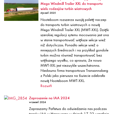
Mega Windmill Trailer XXL do transportu
wielu rodzajów turbin wiatrowych
styczeń 2025
Nooteboom rozszerza swoją paletę naczep
do transportu turbin wiatrowych o nową
Mega Windmill Trailer XXL (MWT-XXL). Dzięki
szerokiej regulacji sytemu mocowania jest ona
w stanie transportować większe sekcje wież
niż dotychczas. Ponadto sekcje wież o
mniejszych średnicach i na przykład gondole
turbin można również transportować bez
większego wysiłku, co sprawia, że nowa
MWT-XXL jest niezwykle wszechstronna.
Niedawno firma transportowa Transannaberg
z Polski jako pierwsza na świecie odebrała
nową Nooteboom MWT-XXL.
Rozwiń
Zaproszenie na IAA 2024
wrzesień 2024
Zapraszamy Państwa do odwiedzenia nas podczas
targów IAA w Hanowerze w dniach 17-22 września