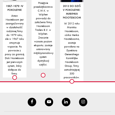
Przejęcie
1967-1979: IV
2012 DO DZIŚ
przedsiębiorstwa
POKOLENIE
V POKOLENIE:
C.M.K. w
MARINKA
Wijchen
Anton
NOOTEBOOM
prowadzi do
Nooteboom jest
założenia firmy
zaangażowany
W 2012 roku
Nooteboom
w działalność
Marinka
Trailers B.V. w
rodzinnej firmy
Nooteboom,
Wijchen.
do 1979 roku,
córka Henka
Znacznie
ale w 1967 roku
Nootebooma,
wzrasta poziom
otrzymuje
zostaje
eksportu; zostaje
wsparcie. Po
powołana na
ustanowiony
powrocie z
Dyrektora
międzynarodowy
pracy za granicą
Generalnego
system
Dick Nooteboom
Koninklijke
dystrybucji
jest pierwszym
Nooteboom
części.
synem, który
Group, firmy
dołącza do
zatrudniającej
firmy.
350
pracowników.