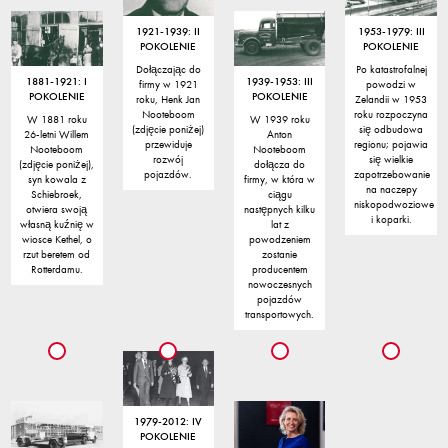
1921-1939: II
1953-1979: III
POKOLENIE
POKOLENIE
Dołączając do
Po katastrofalnej
1881-1921: I
1939-1953: III
firmy w 1921
powodzi w
POKOLENIE
POKOLENIE
roku, Henk Jan
Zelandii w 1953
Nooteboom
roku rozpoczyna
W 1881 roku
W 1939 roku
(zdjęcie poniżej)
się odbudowa
26-letni Willem
Anton
przewiduje
regionu; pojawia
Nooteboom
Nooteboom
rozwój
się wielkie
(zdjęcie poniżej),
dołącza do
pojazdów.
zapotrzebowanie
syn kowala z
firmy, w która w
na naczepy
Schiebroek,
ciągu
niskopodwoziowe
otwiera swoją
następnych kilku
i koparki.
własną kuźnię w
lat z
wiosce Kethel, o
powodzeniem
rzut beretem od
zostanie
Rotterdamu.
producentem
nowoczesnych
pojazdów
transportowych.
1979-2012: IV
POKOLENIE