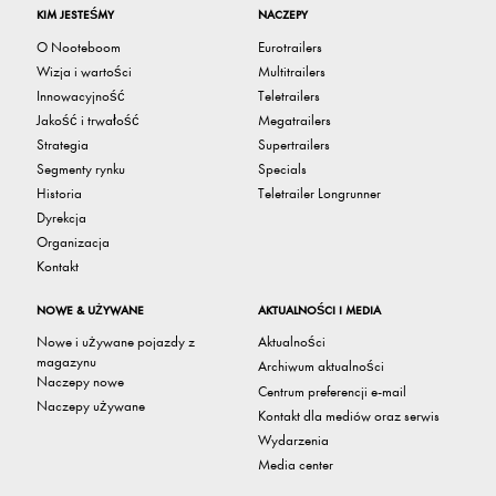
KIM JESTEŚMY
NACZEPY
O Nooteboom
Eurotrailers
Wizja i wartości
Multitrailers
Innowacyjność
Teletrailers
Jakość i trwałość
Megatrailers
Strategia
Supertrailers
Segmenty rynku
Specials
Historia
Teletrailer Longrunner
Dyrekcja
Organizacja
Kontakt
NOWE & UŻYWANE
AKTUALNOŚCI I MEDIA
Nowe i używane pojazdy z
Aktualności
magazynu
Archiwum aktualności
Naczepy nowe
Centrum preferencji e-mail
Naczepy używane
Kontakt dla mediów oraz serwis
Wydarzenia
Media center