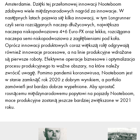
Amsterdamie. Dzięki tej przełomowej innowacji Nooteboom
zdobywa wiele międzynarodowych nagród za innowacje. W
następnych latach pojawia się kilka innowacji, w tym Longrunner
czyli seria rozciąganych naczep dłużycowych, największa
naczepa niskopodwoziowa 4+6 Euro-PX oraz lekka, rozciągana
naczepa semi-niskopodwoziowa z zagłębieniami pod koła.
Oprócz innowacji produktowych coraz większą rolę odgrywają
również innowacje procesowe, a na linie produkcyjne wdrażane
są pierwsze roboty. Efektywne operacje biznesowe i optymalizacja
procesu produkcyjnego to ważne obszary, na które należy
zwrócić uwagę. Pomimo pandemii koronawirusa, Nooteboom jest
w stanie zamknąć rok 2020 z dobrym wynikiem, a portfolio
zamówień jest bardzo dobrze wypełnione. Aby sprostać
rosnącemu międzynarodowemu popytowi na pojazdy Nooteboom,
moce produkcyjne zostaną jeszcze bardziej zwiększone w 2021
roku.