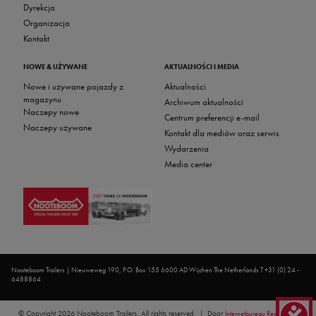
Dyrekcja
Organizacja
Kontakt
NOWE & UŻYWANE
AKTUALNOŚCI I MEDIA
Nowe i używane pojazdy z
Aktualności
magazynu
Archiwum aktualności
Naczepy nowe
Centrum preferencji e-mail
Naczepy używane
Kontakt dla mediów oraz serwis
Wydarzenia
Media center
Nooteboom Trailers | Nieuweweg 190, P.O. Box 155 6600 AD Wijchen The Netherlands T +31 (0) 24 -
6488864
© Copyright 2026 Nooteboom Trailers. All rights reserved.
Door
Internetbureau Redkiwi