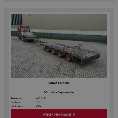
V004291-DOLL
DOLL 4-Axle Stepframetrailer
Referencje
V004291
Producent
DOLL
Rok budowy
2012
WIĘCEJ INFORMACJI