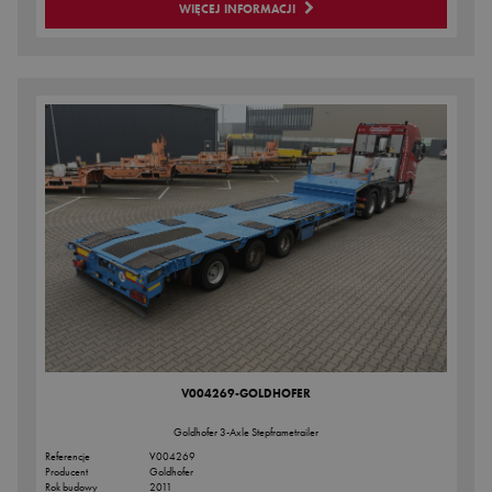
WIĘCEJ INFORMACJI
V004269-GOLDHOFER
Goldhofer 3-Axle Stepframetrailer
Referencje
V004269
Producent
Goldhofer
Rok budowy
2011