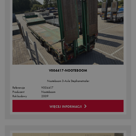
V004417-NOOTEBOOM
Nooteboom 3-Axle Stepframetrailer
Referencje
V004417
Producent
Nooteboom
Rok budowy
2009
WIĘCEJ INFORMACJI