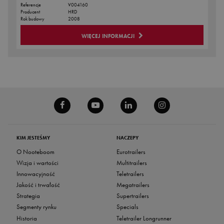
Referencje
V004160
Producent
HRD
Rok budowy
2008
WIĘCEJ INFORMACJI
KIM JESTEŚMY
NACZEPY
O Nooteboom
Eurotrailers
Wizja i wartości
Multitrailers
Innowacyjność
Teletrailers
Jakość i trwałość
Megatrailers
Strategia
Supertrailers
Segmenty rynku
Specials
Historia
Teletrailer Longrunner