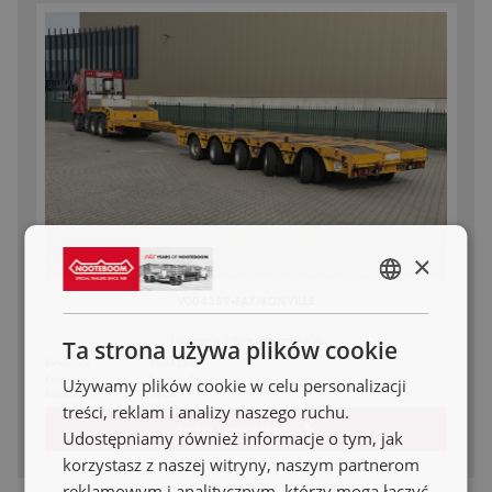
×
ENGLISH
V004359-FAYMONVILLE
NL
Faymonville 5-Axle Stepframetrailer
Ta strona używa plików cookie
Referencje
V004359
DE
Producent
Faymonville
Używamy plików cookie w celu personalizacji
Rok budowy
2004
FR
treści, reklam i analizy naszego ruchu.
WIĘCEJ INFORMACJI
Udostępniamy również informacje o tym, jak
ES
korzystasz z naszej witryny, naszym partnerom
PL
reklamowym i analitycznym, którzy mogą łączyć