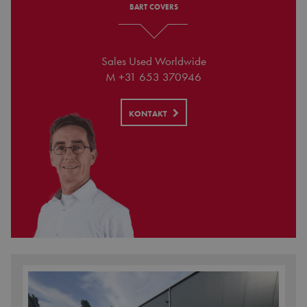
BART COVERS
Sales Used Worldwide
M +31 653 370946
KONTAKT