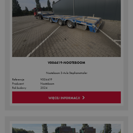
V004419-NOOTEBOOM
Nooteboom 3-Axle Stepframetrailer
Referencje
V004419
Producent
Nooteboom
Rok budowy
2024
WIĘCEJ INFORMACJI