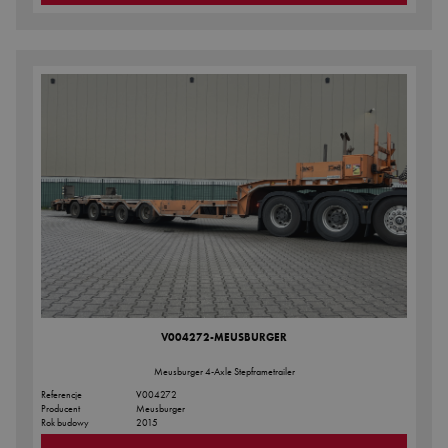
V004272-MEUSBURGER
Meusburger 4-Axle Stepframetrailer
Referencje
V004272
Producent
Meusburger
Rok budowy
2015