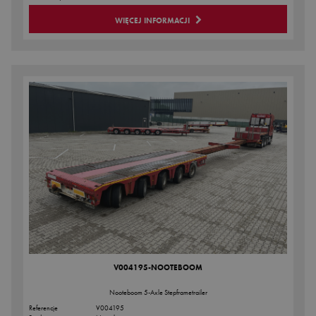
WIĘCEJ INFORMACJI
V004195-NOOTEBOOM
Nooteboom 5-Axle Stepframetrailer
Referencje
V004195