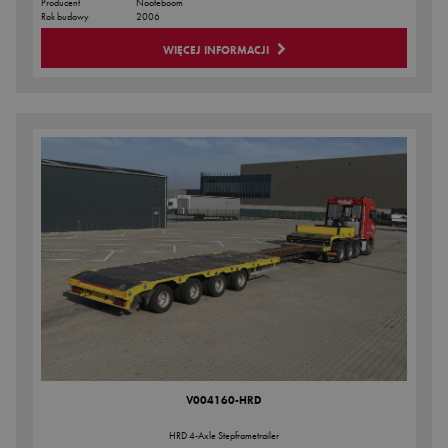
Producent
Nooteboom
Rok budowy
2006
WIĘCEJ INFORMACJI
V004160-HRD
HRD 4-Axle Stepframetrailer