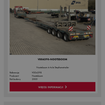
V004398-NOOTEBOOM
Nooteboom 4-Axle Stepframetrailer
Referencje
V004398
Producent
Nooteboom
Rok budowy
2005
WIĘCEJ INFORMACJI