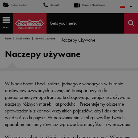
Folder ofertowy
Kontakt
Praca w Nooteboom
Menu
Home
Stock trailers
Nowe & Używane
Naczepy używane
Naczepy używane
W Nooteboom Used Trailers, jednego z wiodących w Europie
dostawców używanych rozwiązań transportowych do
ponadnormatywnego transportu drogowego, znajdziesz używane
naczepy różnych marek i lat produkcji. Prezentujemy obszerne
sprawozdanie z kontroli wszystkich pojazdów, abyś dokładnie
wiedział, co kupujesz. W porozumieniu z Tobą i według Twoich
upodobań możemy również wprowadzić modyfikacje w naczepie.
Wszystko z jakością, której możesz od nas oczekiwać. W naszym