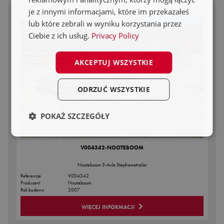
je z innymi informacjami, które im przekazałeś
lub które zebrali w wyniku korzystania przez
Ciebie z ich usług.
Privacy Policy
AKCEPTUJ WSZYSTKIE
ODRZUĆ WSZYSTKIE
POKAŻ SZCZEGÓŁY
V004342-NOOTEBOOM
Nooteboom 5-Axle Stepframetrailer
Referencje
V004342
Producent
Nooteboom
Rok budowy
2007
WIĘCEJ INFORMACJI