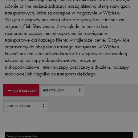
salonie online możesz zobaczyć naszą aktualną ofertę rozwiązań
transportowych, które są dostępne w magazynie w Wijchen.
Wszystkie pojazdy posiadają obszerne specyfikacje techniczne,
zdjęcia i / lub filmy wideo. Ze względu na nasze duże i
różnorodne zapasy, mamy odpowiednie rozwiązanie
transportowe dla każdego klienta w najlepszej cenie. Oczywiście
zapraszamy do obejrzenia naszego asortymentu w Wijchen.
Pozwól naszemu zespołowi doradzić Ci w sprawie niezawodnej
używanej naczepy niskopodwoziowej, naczepy
niskopodwoziowej, tele-naczepy, przyczepy z dyszlem, naczepy
modułowej lub ciągnika do transportu ciężkiego.
Chcesz sprzedać swoją naczepę? Skontaktuj się z nami
tutaj
.
FILTR NACZEP
Wyczyść wszystkie filtry