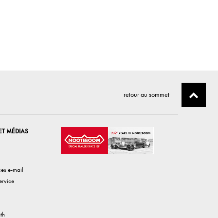
retour au sommet
ET MÉDIAS
ces e-mail
ervice
th