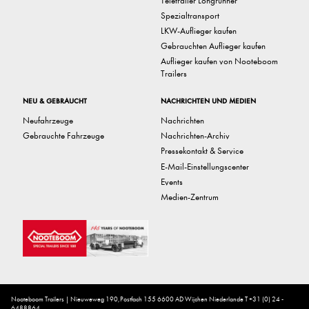
Teletrailer Longrunner
Spezialtransport
LKW-Auflieger kaufen
Gebrauchten Auflieger kaufen
Auflieger kaufen von Nooteboom
Trailers
NEU & GEBRAUCHT
NACHRICHTEN UND MEDIEN
Neufahrzeuge
Nachrichten
Gebrauchte Fahrzeuge
Nachrichten-Archiv
Pressekontakt & Service
E-Mail-Einstellungscenter
Events
Medien-Zentrum
Nooteboom Trailers | Nieuweweg 190,Postfach 155 6600 AD Wijchen Niederlande T +31 (0) 24 -
6488864