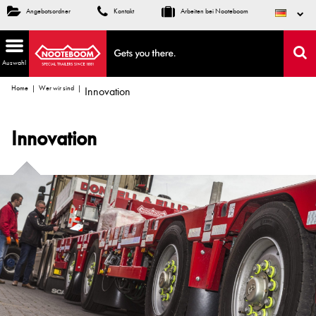
Angebotsordner
Kontakt
Arbeiten bei Nooteboom
Auswahl
Home
Wer wir sind
Innovation
Innovation