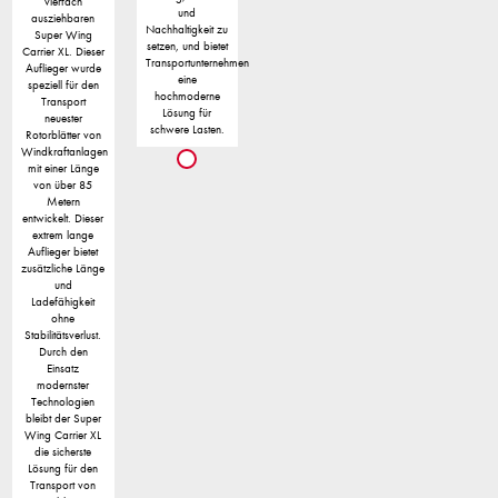
vierfach
und
ausziehbaren
Nachhaltigkeit zu
Super Wing
setzen, und bietet
Carrier XL. Dieser
Transportunternehmen
Auflieger wurde
eine
speziell für den
hochmoderne
Transport
Lösung für
neuester
schwere Lasten.
Rotorblätter von
Windkraftanlagen
mit einer Länge
von über 85
Metern
entwickelt. Dieser
extrem lange
Auflieger bietet
zusätzliche Länge
und
Ladefähigkeit
ohne
Stabilitätsverlust.
Durch den
Einsatz
modernster
Technologien
bleibt der Super
Wing Carrier XL
die sicherste
Lösung für den
Transport von