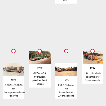
1976
1982
MCO/MCA,
HN Hydraulisch
hydraulisch
abnehmbarer
1975
1980
gelenkter Semi-
Schwanenhals
Tieflader
ODBAN/ADBAN
EURO Tieflader
mit
mit
hydropneumatischer
Achsschenkel-
Federung
Zwangslenkung