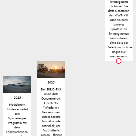
Turmsegmente
als bisher. Die
dritte Generation
des MWT-XXL
kann ein noch
breiteres
Spektrum an
Turmsegmenten
transportieren,
ohne dass der
Befestigungsrahmen
angepasst
werden muss.
2025
Der EURO-PX3
ist die dritte
2025
Generation der
EURO-PX-
Nooteboom
Tieflader mit
Trailers erweitert
Pendelachsen.
sein
Dieses neueste
Windenergie-
Modell wurde
Programm mit
entwickelt, um
dem
Maßstäbe in
bahnbrechenden,
Leistung, Effizienz