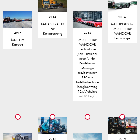
2014
2016
BALLASTTRAILER
MULTIDOLLY für
mit
MULTI-PL mit
2014
2015
Kontralenkung
MANOOVR
Technologie
MULTI-PX
MULTI-PL mit
Kanada
MANOOVR
Technologie
(Semi-Tieflader,
neue Art der
Pendelachs-
Montage
resultiert in nur
780 mm
Ladeflächenhöhe
bei gleichzeitig
12 t/Achslinie
und 80 km/h)
2018
2019