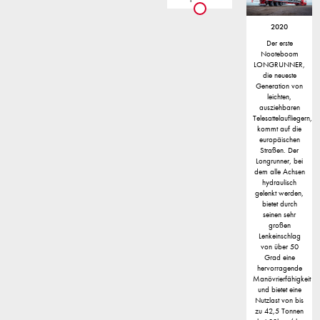
2020
Der erste
Nooteboom
LONGRUNNER,
die neueste
Generation von
leichten,
ausziehbaren
Telesattelaufliegern,
kommt auf die
europäischen
Straßen. Der
Longrunner, bei
dem alle Achsen
hydraulisch
gelenkt werden,
bietet durch
seinen sehr
großen
Lenkeinschlag
von über 50
Grad eine
hervorragende
Manövrierfähigkeit
und bietet eine
Nutzlast von bis
zu 42,5 Tonnen