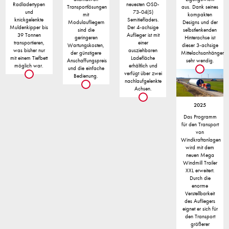
Radladertypen
neuesten OSD-
Transportlösungen
aus. Dank seines
und
73-04(S)
mit
kompakten
knickgelenkte
Semitiefladers.
Modulaufliegern
Designs und der
Muldenkipper bis
Der 4-achsige
sind die
selbstlenkenden
39 Tonnen
Auflieger ist mit
geringeren
Hinterachse ist
transportieren,
einer
Wartungskosten,
dieser 3-achsige
was bisher nur
ausziehbaren
der günstigere
Mittelachsanhänger
mit einem Tiefbett
Ladefläche
Anschaffungspreis
sehr wendig.
möglich war.
erhältlich und
und die einfache
verfügt über zwei
Bedienung.
nachlaufgelenkte
Achsen.
2025
Das Programm
für den Transport
von
Windkraftanlagen
wird mit dem
neuen Mega
Windmill Trailer
XXL erweitert.
Durch die
enorme
Verstellbarkeit
des Aufliegers
eignet er sich für
den Transport
größerer