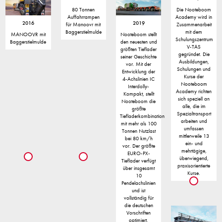
80 Tonnen
Die Nooteboom
Auffahrrampen
Academy wird in
2016
2019
für Manoovr mit
Zusammenarbeit
Baggerstielmulde
mit dem
MANOOVR mit
Nooteboom stellt
Schulungszentrum
Baggerstielmulde
den neuesten und
V-TAS
größten Tieflader
gegründet. Die
seiner Geschichte
Ausbildungen,
vor. Mit der
Schulungen und
Entwicklung der
Kurse der
4-Achslinien IC
Nooteboom
Interdolly-
Academy richten
Kompakt, stellt
sich speziell an
Nooteboom die
alle, die im
größte
Spezialtransport
Tiefladerkombination
arbeiten und
mit mehr als 100
umfassen
Tonnen Nutzlast
mittlerweile 13
bei 80 km/h
ein- und
vor. Der größte
mehrtägige,
EURO-PX-
überwiegend,
Tieflader verfügt
praxisorientierte
über insgesamt
Kurse.
10
Pendelachslinien
und ist
vollständig für
die deutschen
Vorschriften
optimiert.