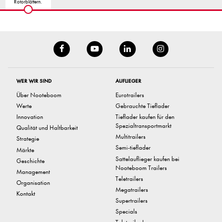
Rotorblättern.
WER WIR SIND
AUFLIEGER
Über Nooteboom
Eurotrailers
Werte
Gebrauchte Tieflader
Innovation
Tieflader kaufen für den
Spezialtransportmarkt
Qualität und Haltbarkeit
Multitrailers
Strategie
Semi-tieflader
Märkte
Sattelauflieger kaufen bei
Geschichte
Nooteboom Trailers
Management
Teletrailers
Organisation
Megatrailers
Kontakt
Supertrailers
Specials