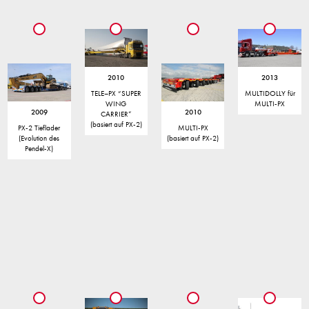
2010
2013
TELE–PX “SUPER
MULTIDOLLY für
WING
MULTI-PX
2009
2010
CARRIER”
(basiert auf PX-2)
PX-2 Tieflader
MULTI-PX
(Evolution des
(basiert auf PX-2)
Pendel-X)