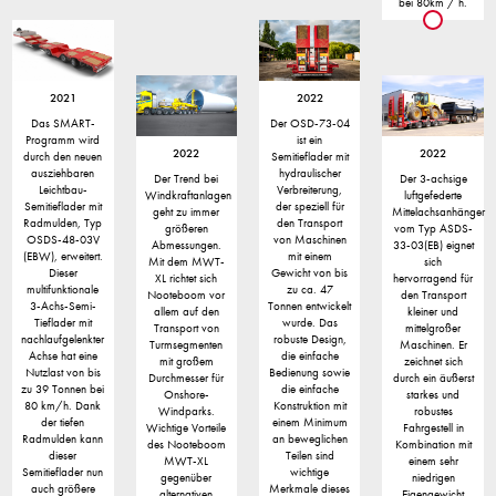
bei 80km / h.
2021
2022
Das SMART-
Der OSD-73-04
Programm wird
ist ein
2022
2022
durch den neuen
Semitieflader mit
ausziehbaren
hydraulischer
Der Trend bei
Der 3-achsige
Leichtbau-
Verbreiterung,
Windkraftanlagen
luftgefederte
Semitieflader mit
der speziell für
geht zu immer
Mittelachsanhänger
Radmulden, Typ
den Transport
größeren
vom Typ ASDS-
OSDS-48-03V
von Maschinen
Abmessungen.
33-03(EB) eignet
(EBW), erweitert.
mit einem
Mit dem MWT-
sich
Dieser
Gewicht von bis
XL richtet sich
hervorragend für
multifunktionale
zu ca. 47
Nooteboom vor
den Transport
3-Achs-Semi-
Tonnen entwickelt
allem auf den
kleiner und
Tieflader mit
wurde. Das
Transport von
mittelgroßer
nachlaufgelenkter
robuste Design,
Turmsegmenten
Maschinen. Er
Achse hat eine
die einfache
mit großem
zeichnet sich
Nutzlast von bis
Bedienung sowie
Durchmesser für
durch ein äußerst
zu 39 Tonnen bei
die einfache
Onshore-
starkes und
80 km/h. Dank
Konstruktion mit
Windparks.
robustes
der tiefen
einem Minimum
Wichtige Vorteile
Fahrgestell in
Radmulden kann
an beweglichen
des Nooteboom
Kombination mit
dieser
Teilen sind
MWT-XL
einem sehr
Semitieflader nun
wichtige
gegenüber
niedrigen
auch größere
Merkmale dieses
alternativen
Eigengewicht