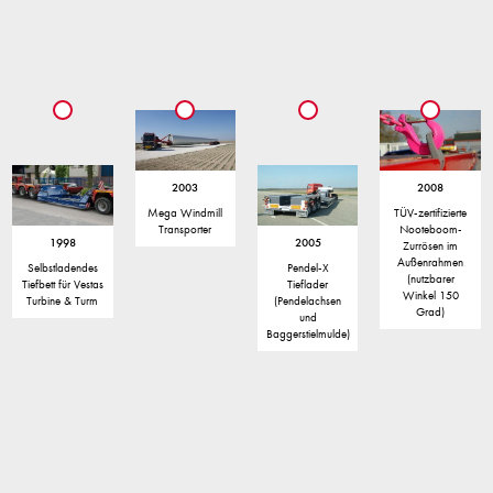
2003
2008
Mega Windmill
TÜV-zertifizierte
Transporter
Nooteboom-
1998
2005
Zurrösen im
Außenrahmen
Selbstladendes
Pendel-X
(nutzbarer
Tiefbett für Vestas
Tieflader
Winkel 150
Turbine & Turm
(Pendelachsen
Grad)
und
Baggerstielmulde)