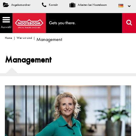
Angebotsordner
Kontakt
Arbeiten bei Nooteboom
Auswahl
Home
Wer wir sind
Management
Management