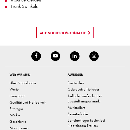
Frank Swinkels
ALLE NOOTEBOOM KONTAKTE
WER WIR SIND
AUFLIEGER
Über Nooteboom
Eurotrailers
Werte
Gebrauchte Tieflader
Innovation
Tieflader kaufen für den
Spezialtransportmarkt
Qualität und Haltbarkeit
Multitrailers
Strategie
Semi-tieflader
Märkte
Sattelauflieger kaufen bei
Geschichte
Nooteboom Trailers
Management