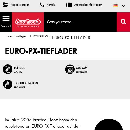
Angebotsordner
Kontakt
Arbeiten bei Nooteboom
Auswahl
Home
auflieger
EUROTRAILERS
EURO-PX-TIEFLADER
EURO-PX-TIEFLADER
PENDEL
600 MM
ACHSEN
FEDERWEG
12 ODER 14 TON
PRO ACHSE
Im Jahre 2005 brachte Nooteboom den
revolutionären EURO-PX-Tieflader auf den