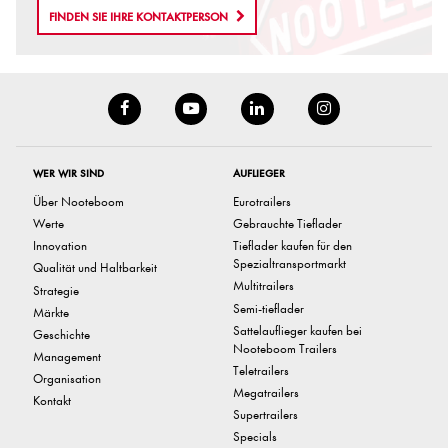
FINDEN SIE IHRE KONTAKTPERSON
WER WIR SIND
AUFLIEGER
Über Nooteboom
Eurotrailers
Werte
Gebrauchte Tieflader
Innovation
Tieflader kaufen für den
Spezialtransportmarkt
Qualität und Haltbarkeit
Multitrailers
Strategie
Semi-tieflader
Märkte
Sattelauflieger kaufen bei
Geschichte
Nooteboom Trailers
Management
Teletrailers
Organisation
Megatrailers
Kontakt
Supertrailers
Specials