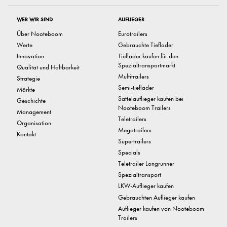
WER WIR SIND
AUFLIEGER
Über Nooteboom
Eurotrailers
Werte
Gebrauchte Tieflader
Innovation
Tieflader kaufen für den
Spezialtransportmarkt
Qualität und Haltbarkeit
Multitrailers
Strategie
Semi-tieflader
Märkte
Sattelauflieger kaufen bei
Geschichte
Nooteboom Trailers
Management
Teletrailers
Organisation
Megatrailers
Kontakt
Supertrailers
Specials
Teletrailer Longrunner
Spezialtransport
LKW-Auflieger kaufen
Gebrauchten Auflieger kaufen
Auflieger kaufen von Nooteboom
Trailers