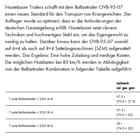
Nooteboom Trailers schafft mit dem Ballasttrailer OVB-95-07
einen neuen Standard für den Transport von Krangewichten. Der
Auflieger wurde so optimiert, dass er die Anforderungen der
deutschen Gesetzgebung erfüllt. Nooteboom setzt clevere
Techniken und hochwertigen Stahl ein, um das Eigengewicht zu
niedrig zu halten. Darüber hinaus kann der OVB-95-07 sowohl
auf 6×4 als auch auf 8×4 Sattelzugmaschinen (SZM) aufgesattelt
werden. Das Ergebnis: Eine hohe Zuladung und niedrige Kosten.
Die möglichen Nutzlasten bei 80 km/h werden in Abhängigkeit
von der Ballasttrailer-Kombination in folgender Tabelle aufgeführt:
technisch
zul. ges. gew.
97.5 t
7-axle Ballassttrailer + SZM 6×4
(70.0 + 27.5)
97.5 t
7-axle Ballassttrailer + SZM 8×4
(70.0 + 35)
95 t
7-axle Ballassttrailer + SZM 8×4
(76.0 + 35)