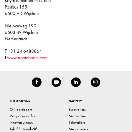
Royal Nooteboom Group
Postbus 155
6600 AD Wijchen
Nieuweweg 190
6603 BV Wijchen
Netherlands
T
+31 24 6488864
I
www.nooteboom.com
KIM JESTEŚMY
NACZEPY
O Nooteboom
Eurotrailers
Wizja i wartości
Multitrailers
Innowacyjność
Teletrailers
Jakość i trwałość
Megatrailers