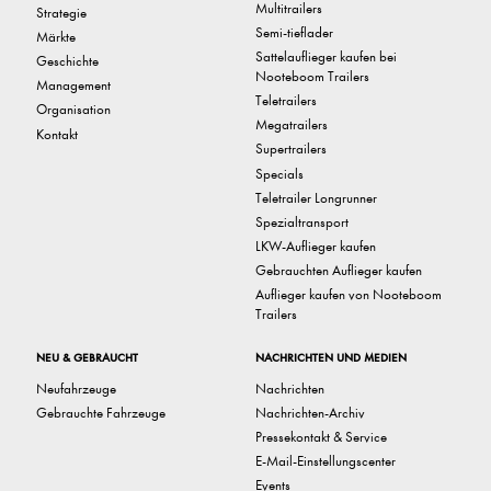
Multitrailers
Strategie
Semi-tieflader
Märkte
Sattelauflieger kaufen bei
Geschichte
Nooteboom Trailers
Management
Teletrailers
Organisation
Megatrailers
Kontakt
Supertrailers
Specials
Teletrailer Longrunner
Spezialtransport
LKW-Auflieger kaufen
Gebrauchten Auflieger kaufen
Auflieger kaufen von Nooteboom
Trailers
NEU & GEBRAUCHT
NACHRICHTEN UND MEDIEN
Neufahrzeuge
Nachrichten
Gebrauchte Fahrzeuge
Nachrichten-Archiv
Pressekontakt & Service
E-Mail-Einstellungscenter
Events