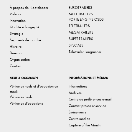
À propos de Nooteboom
EUROTRAILERS
Valeurs
MULTITRAILERS
PORTE ENGINS OSDS
Innovation
TELETRAILERS
Qualité et longévité
MEGATRAILERS
Stratégie
SUPERTRAILERS
Segments de marché
SPECIALS
Histoire
Teletrailer Longrunner
Direction
Organisation
Contact
NEUF & OCCASION
INFORMATIONS ET MÉDIAS
Véhicules neufs et d’occasion en
Informations
stock
Archives
Véhicules neufs
Centre de préférences e-mail
Véhicules d’occasions
Contact presse et service
Événements
Centre médias
Capture of the Month