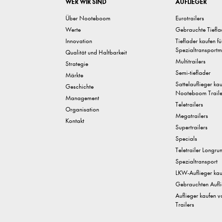
WER WIR SIND
AUFLIEGER
Über Nooteboom
Eurotrailers
Werte
Gebrauchte Tiefla
Innovation
Tieflader kaufen f
Spezialtransportm
Qualität und Haltbarkeit
Multitrailers
Strategie
Semi-tieflader
Märkte
Sattelauflieger ka
Geschichte
Nooteboom Traile
Management
Teletrailers
Organisation
Megatrailers
Kontakt
Supertrailers
Specials
Teletrailer Longru
Spezialtransport
LKW-Auflieger kau
Gebrauchten Aufli
Auflieger kaufen
Trailers