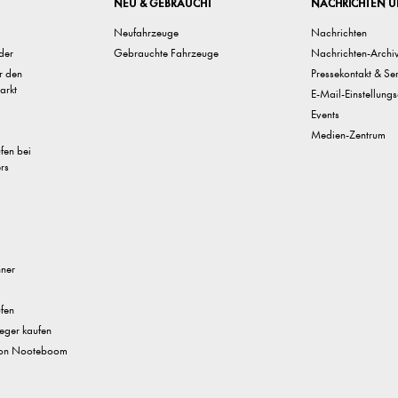
NEU & GEBRAUCHT
NACHRICHTEN U
Neufahrzeuge
Nachrichten
der
Gebrauchte Fahrzeuge
Nachrichten-Archi
ür den
Pressekontakt & Se
arkt
E-Mail-Einstellungs
Events
Medien-Zentrum
ufen bei
rs
nner
fen
eger kaufen
 von Nooteboom