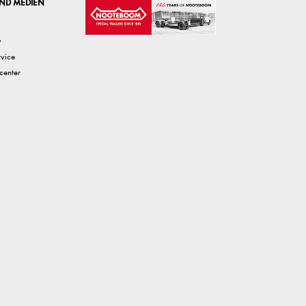
ND MEDIEN
v
rvice
center