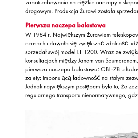
zapotrzebowanie na ciężkie naczepy niskopo
drogowym. Produkcja żurawi została sprzedana
Pierwsza naczepa balastowa
W 1984 r. Największym żurawiem teleskopowy
czasach udawało się zwiększać zdolność udźw
sprzedał swój model LT 1200. Wraz ze zwięks
konsultacjach między Janem van Seumerenem
pierwsza naczepa balastowa: OBL-78 o ładow
zalety: imponującą ładowność na stałym zez
Jednak największym postępem było to, że zez
regularnego transportu nienormatywnego, gdz