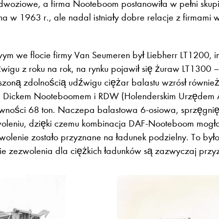
dwoziowe, a firma Nooteboom postanowiła w pełni skup
 w 1963 r., ale nadal istniały dobre relacje z firmami
m we flocie firmy Van Seumeren był Liebherr LT1200, 
igu z roku na rok, na rynku pojawił się żuraw LT1300 
zoną zdolnością udźwigu ciężar balastu wzrósł również 
, Dickem Nooteboomem i RDW (Holenderskim Urzędem Ad
ności 68 ton. Naczepa balastowa 6-osiowa, sprzęgnię
woleniu, dzięki czemu kombinacja DAF-Nooteboom mogła
wolenie zostało przyznane na ładunek podzielny. To by
ie zezwolenia dla ciężkich ładunków są zazwyczaj przy