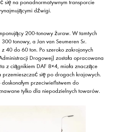
ić się na ponadnormatywnym transporcie
 wynajmującymi dźwigi.
imponujący 200-tonowy żuraw. W tamtych
– 300 tonowy, a Jan van Seumeren Sr.
z 40 do 60 ton. Po szeroko zakrojonych
ministracji Drogowej) została opracowana
ta z ciągnikiem DAF 8×4, miała znaczące
 przemieszczać się po drogach krajowych.
ło doskonałym przeciwieństwem do
znawane tylko dla niepodzielnych towarów.