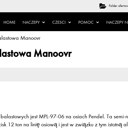
Folder oferto
HOME
NACZEPY
CZESCI
POMOC
NACZEPY 
astowa Manoovr
astowa Manoovr
alastowych jest MPL-97-06 na osiach Pendel. Ta semi
2 ton na linię osiową i jest w związku z tym istotną al