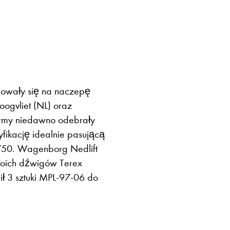
dowały się na naczepę
ogvliet (NL) oraz
irmy niedawno odebrały
ikację idealnie pasującą
750. Wagenborg Nedlift
woich dźwigów Terex
 3 sztuki MPL-97-06 do