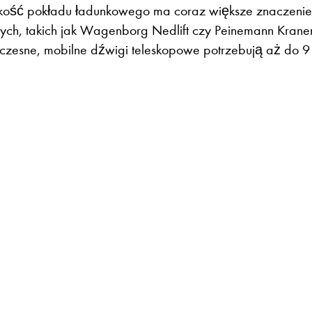
kość pokładu ładunkowego ma coraz większe znaczeni
owych, takich jak Wagenborg Nedlift czy Peinemann Kra
oczesne, mobilne dźwigi teleskopowe potrzebują aż do 