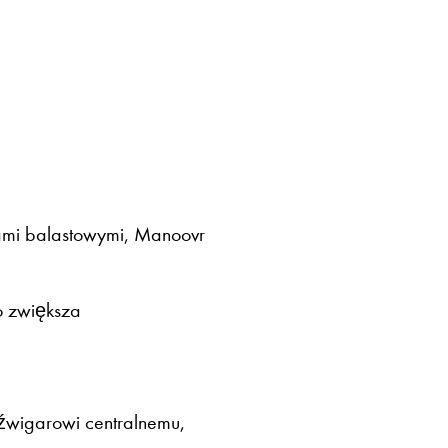
pami balastowymi, Manoovr
o zwiększa
źwigarowi centralnemu,