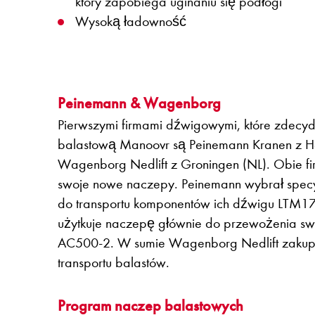
który zapobiega uginaniu się podłogi
Wysoką ładowność
Peinemann & Wagenborg
Pierwszymi firmami dźwigowymi, które zdecy
balastową Manoovr są Peinemann Kranen z Ho
Wagenborg Nedlift z Groningen (NL). Obie f
swoje nowe naczepy. Peinemann wybrał specyf
do transportu komponentów ich dźwigu LTM1
użytkuje naczepę głównie do przewożenia s
AC500-2. W sumie Wagenborg Nedlift zakupił
transportu balastów.
Program naczep balastowych