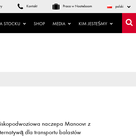
wy
Kontakt
Praca w Nooteboom
polski
NA STOCKU
SHOP
MEDIA
KIM JESTEŚMY
-niskopodwoziowa naczepa Manoovr z
ternatywą dla transportu balastów