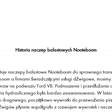
Historia naczep balastowych Nooteboom
tuje naczepy balastowe Nooteboom do sprawnego transp
eboom a firmami świadczącymi usługi dźwigowe, musimy
aw na podwoziu Ford V8. Podnoszenie i przedłużanie 
wia hydraulicznego była bardzo zaawansowana. W lata
tu drogowego, początkowo wywrotki do przewożenia pias
źwigów płynnie współgrało z rozwojem wywrotek i nacz