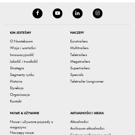
KIM JESTEŚMY
NACZEPY
O Nooteboom
Eurotrailers
Wizja i wartości
Multitrailers
Innowacyjność
Teletrailers
Jakość i trwałość
Megatrailers
Strategia
Supertrailers
Segmenty rynku
Specials
Historia
Teletrailer Longrunner
Dyrekcja
Organizacja
Kontakt
NOWE & UŻYWANE
AKTUALNOŚCI I MEDIA
Nowe i używane pojazdy z
Aktualności
magazynu
Archiwum aktualności
Naczepy nowe
Centrum preferencji e-mail