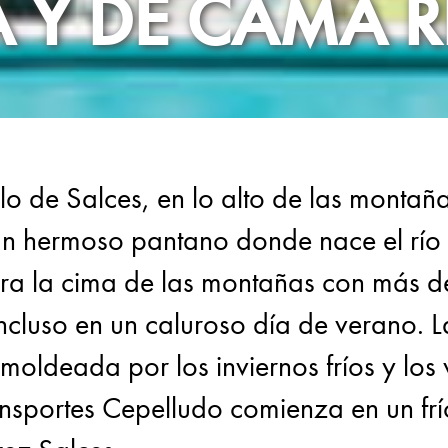
 Y DE CAMA 
lo de Salces, en lo alto de las montañ
 un hermoso pantano donde nace el rí
mbra la cima de las montañas con más d
cluso en un caluroso día de verano. La
oldeada por los inviernos fríos y los 
ansportes Cepelludo comienza en un frío