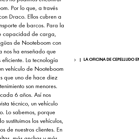
m. Por lo que, a través
on Draco. Ellos cubren a
ansporte de barcos. Para la
e capacidad de carga,
ntigüas de Nooteboom con
ia nos ha enseñado que
eficiente. La tecnología
LA OFICINA DE CEPELLUDO E
n vehículo de Nooteboom
es que uno de hace diez
tenimiento son menores.
 cada 6 años. Así nos
sta técnico, un vehículo
. Lo sabemos, porque
sustituimos los vehículos,
 de nuestros clientes. En
 altas, más anchas y más