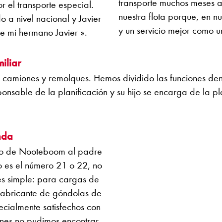
transporte muchos meses a
 el transporte especial.
nuestra flota porque, en 
o a nivel nacional y Javier
y un servicio mejor como
de mi hermano Javier ».
iliar
e camiones y remolques. Hemos dividido las funciones de
onsable de la planificación y su hijo se encarga de la pla
nda
lo de Nooteboom al padre
o es el número 21 o 22, no
 es simple: para cargas de
fabricante de góndolas de
ialmente satisfechos con
nes no pudimos encontrar