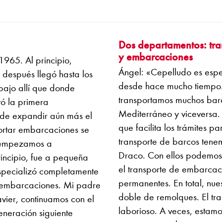
Dos departamentos: tra
y embarcaciones
965. Al principio,
Ángel: «Cepelludo es espe
 después llegó hasta los
desde hace mucho tiempo.
bajo allí que donde
transportamos muchos barco
ó la primera
Mediterráneo y viceversa.
 de expandir aún más el
que facilita los trámites 
portar embarcaciones se
transporte de barcos tene
o empezamos a
Draco. Con ellos podemos 
rincipio, fue a pequeña
el transporte de embarcac
specializó completamente
permanentes. En total, nue
de embarcaciones. Mi padre
doble de remolques. El t
vier, continuamos con el
laborioso. A veces, estam
neración siguiente