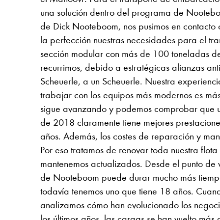
una solución dentro del programa de Nooteboo
de Dick Nooteboom, nos pusimos en contacto c
la perfección nuestras necesidades para el tr
sección modular con más de 100 toneladas d
recurrimos, debido a estratégicas alianzas a
Scheuerle, a un Scheuerle. Nuestra experienc
trabajar con los equipos más modernos es más 
sigue avanzando y podemos comprobar que u
de 2018 claramente tiene mejores prestacion
años. Además, los costes de reparación y man
Por eso tratamos de renovar toda nuestra flota
mantenemos actualizados. Desde el punto de vi
de Nooteboom puede durar mucho más tiempo
todavía tenemos uno que tiene 18 años. Cuando 
analizamos cómo han evolucionado los negocios
los últimos años, las cargas se han vuelto más