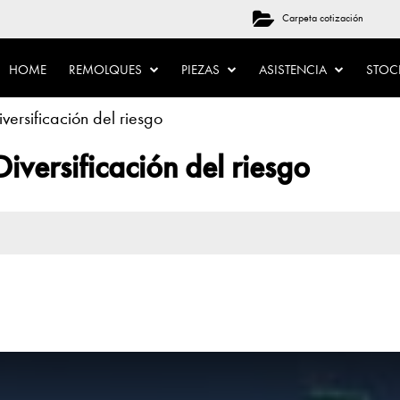
Carpeta cotización
HOME
REMOLQUES
PIEZAS
ASISTENCIA
STO
versificación del riesgo
iversificación del riesgo