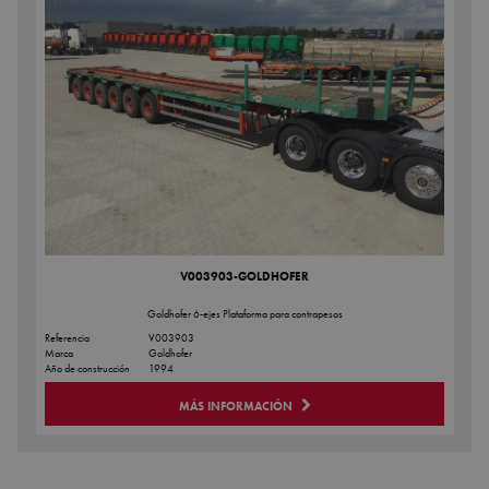
V003903-GOLDHOFER
Goldhofer 6-ejes Plataforma para contrapesos
Referencia
V003903
Marca
Goldhofer
Año de construcción
1994
MÁS INFORMACIÓN