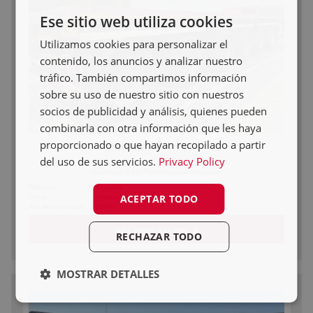
NL
Ese sitio web utiliza cookies
DE
Utilizamos cookies para personalizar el
FR
contenido, los anuncios y analizar nuestro
tráfico. También compartimos información
ES
sobre su uso de nuestro sitio con nuestros
PL
socios de publicidad y análisis, quienes pueden
combinarla con otra información que les haya
proporcionado o que hayan recopilado a partir
V004418-NOOTEBOOM
del uso de sus servicios.
Privacy Policy
Nooteboom 6-ejes Plataforma para contrapesos
Referencia
V004418
ACEPTAR TODO
Marca
Nooteboom
Año de construcción
2009
MÁS INFORMACIÓN
RECHAZAR TODO
MOSTRAR DETALLES