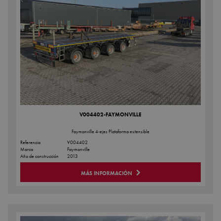
V004402-FAYMONVILLE
Faymonville 4-ejes Plataforma extensible
Referencia
V004402
Marca
Faymonville
Año de construcción
2013
MÁS INFORMACIÓN