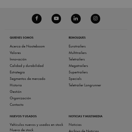
QUIENES SOMOS
REMOLQUES
Acerca de Nooteboom
Eurotrailers
Valores
Multitrailers
Innovación
Teletrailers
Calidad y durabilidad
Megatrailers
Estrategia
Supertrailers
Segmentos de mercado
Specials
Historia
Teletrailer Longrunner
Gestión
Organización
Contacto
NUEVOS Y USADOS
NOTICIAS Y MULTIMEDIA
Vehículos nuevos y usados ​​en stock
Noticias
Nuevo de stock
Archivo de Noticias