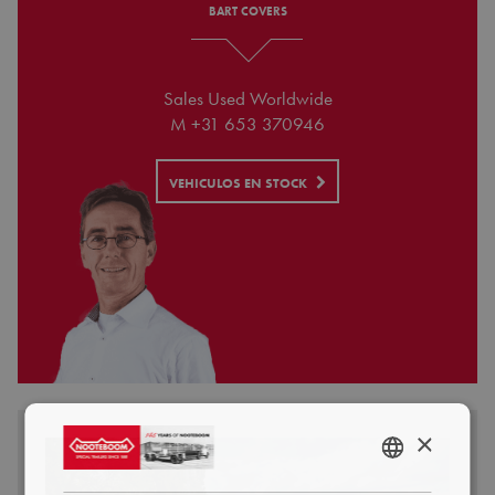
BART COVERS
Sales Used Worldwide
M +31 653 370946
VEHICULOS EN STOCK
×
ENGLISH