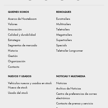
QUIENES SOMOS
REMOLQUES
Acerca de Nooteboom
Eurotrailers
Valores
Multitrailers
Innovación
Teletrailers
Calidad y durabilidad
Megatrailers
Estrategia
Supertrailers
Segmentos de mercado
Specials
Historia
Teletrailer Longrunner
Gestión
Organización
Contacto
NUEVOS Y USADOS
NOTICIAS Y MULTIMEDIA
Vehículos nuevos y usados ​​en stock
Noticias
Nuevo de stock
Archivo de Noticias
Usado del stock
Centro de preferencias de correo
electrónico
Contacto de prensa y servicio