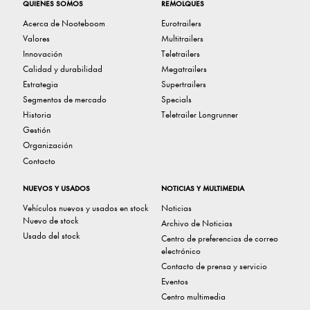
QUIENES SOMOS
REMOLQUES
Acerca de Nooteboom
Eurotrailers
Valores
Multitrailers
Innovación
Teletrailers
Calidad y durabilidad
Megatrailers
Estrategia
Supertrailers
Segmentos de mercado
Specials
Historia
Teletrailer Longrunner
Gestión
Organización
Contacto
NUEVOS Y USADOS
NOTICIAS Y MULTIMEDIA
Vehículos nuevos y usados ​​en stock
Noticias
Nuevo de stock
Archivo de Noticias
Usado del stock
Centro de preferencias de correo
electrónico
Contacto de prensa y servicio
Eventos
Centro multimedia