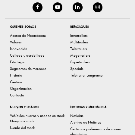
QUIENES SOMOS
REMOLQUES
Acerca de Nooteboom
Eurotrailers
Valores
Multitrailers
Innovación
Teletrailers
Calidad y durabilidad
Megatrailers
Estrategia
Supertrailers
Segmentos de mercado
Specials
Historia
Teletrailer Longrunner
Gestión
Organización
Contacto
NUEVOS Y USADOS
NOTICIAS Y MULTIMEDIA
Vehículos nuevos y usados ​​en stock
Noticias
Nuevo de stock
Archivo de Noticias
Usado del stock
Centro de preferencias de correo
electrónico