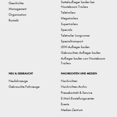
Sattelauflieger kaufen bei
Geschichte
Nooteboom Trailers
Management
Teletrailers
Organisation
Megatrailers
Kontakt
Supertrailers
Specials
Teletrailer Longrunner
Spezialtransport
LKW-Auflieger kaufen
Gebrauchten Auflieger kaufen
Auflieger kaufen von Nooteboom
Trailers
NEU & GEBRAUCHT
NACHRICHTEN UND MEDIEN
Neufahrzeuge
Nachrichten
Gebrauchte Fahrzeuge
Nachrichten-Archiv
Pressekontakt & Service
E-Mail-Einstellungscenter
Events
Medien-Zentrum