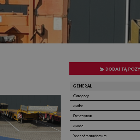
DODAJ TĄ POZ
GENERAL
Category
Make
Description
Model
Year of manufacture