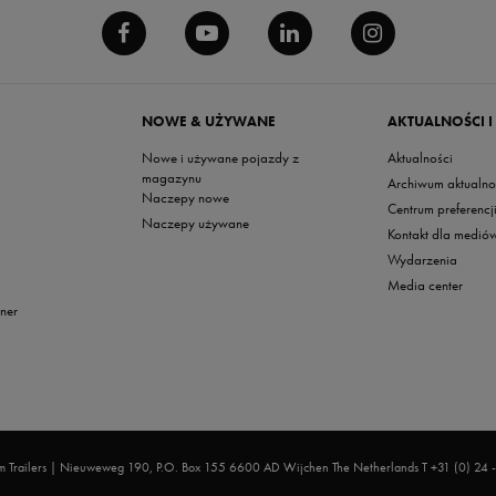
NOWE & UŻYWANE
AKTUALNOŚCI I
Nowe i używane pojazdy z
Aktualności
magazynu
Archiwum aktualno
Naczepy nowe
Centrum preferencj
Naczepy używane
Kontakt dla medió
Wydarzenia
Media center
nner
 Trailers | Nieuweweg 190, P.O. Box 155 6600 AD Wijchen The Netherlands T +31 (0) 24