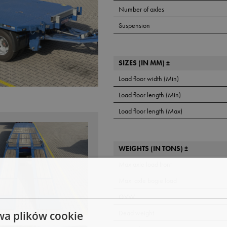
Number of axles
Suspension
SIZES (IN MM) ±
Load floor width (Min)
Load floor length (Min)
Load floor length (Max)
WEIGHTS (IN TONS) ±
Max axle load front
Max. axle bogie load
GVW
wa plików cookie
Dead weight