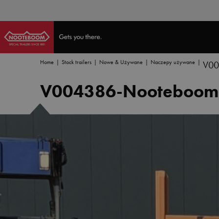
Home
Stock trailers
Nowe & Używane
Naczepy używane
V00
V004386-Nooteboom