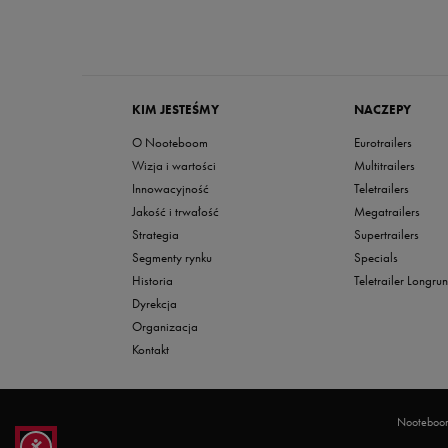
KIM JESTEŚMY
NACZEPY
O Nooteboom
Eurotrailers
Wizja i wartości
Multitrailers
Innowacyjność
Teletrailers
Jakość i trwałość
Megatrailers
Strategia
Supertrailers
Segmenty rynku
Specials
Historia
Teletrailer Longru
Dyrekcja
Organizacja
Kontakt
Nooteboom