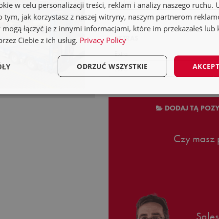
Payload
ie w celu personalizacji treści, reklam i analizy naszego ruchu
o tym, jak korzystasz z naszej witryny, naszym partnerom rekla
 mogą łączyć je z innymi informacjami, które im przekazałeś lub 
EXTRAS
rzez Ciebie z ich usług.
Privacy Policy
Extra
ÓŁY
ODRZUĆ WSZYSTKIE
AKCEPT
Extra
DODAJ TĄ POZ
Czy masz p
Sale