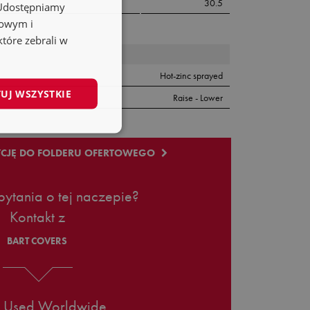
30.5
. Udostępniamy
FR
mowym i
które zebrali w
ES
PL
Hot-zinc sprayed
UJ WSZYSTKIE
Raise - Lower
YCJĘ DO FOLDERU OFERTOWEGO
ytania o tej naczepie?
Kontakt z
BART COVERS
s Used Worldwide