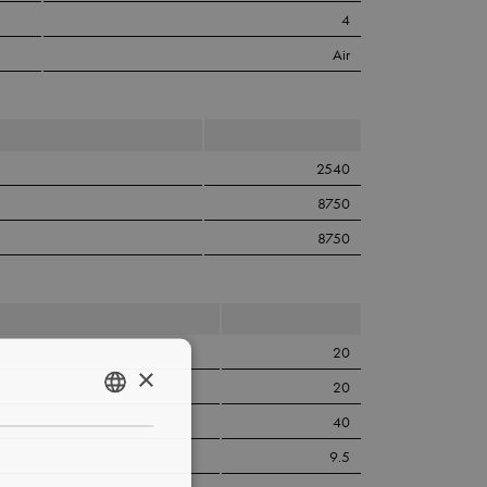
4
Air
2540
8750
8750
20
×
20
ENGLISH
40
NL
9.5
DE