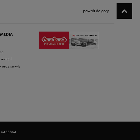
powrót do góry
 MEDIA
ści
i e-mail
w oraz serwis
 - 6488864