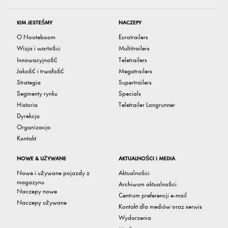
KIM JESTEŚMY
NACZEPY
O Nooteboom
Eurotrailers
Wizja i wartości
Multitrailers
Innowacyjność
Teletrailers
Jakość i trwałość
Megatrailers
Strategia
Supertrailers
Segmenty rynku
Specials
Historia
Teletrailer Longrunner
Dyrekcja
Organizacja
Kontakt
NOWE & UŻYWANE
AKTUALNOŚCI I MEDIA
Nowe i używane pojazdy z
Aktualności
magazynu
Archiwum aktualności
Naczepy nowe
Centrum preferencji e-mail
Naczepy używane
Kontakt dla mediów oraz serwis
Wydarzenia