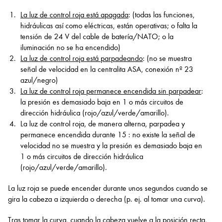
La luz de control roja está apagada
: (todas las funciones,
hidráulicas así como eléctricas, están operativas; o falta la
tensión de 24 V del cable de batería/NATO; o la
iluminación no se ha encendido)
La luz de control roja está parpadeando
: (no se muestra
señal de velocidad en la centralita ASA, conexión nº 23
azul/negro)
La luz de control roja permanece encendida sin parpadear
:
la presión es demasiado baja en 1 o más circuitos de
dirección hidráulica (rojo/azul/verde/amarillo).
La luz de control roja, de manera alterna, parpadea y
permanece encendida durante 15 : no existe la señal de
velocidad no se muestra y la presión es demasiado baja en
1 o más circuitos de dirección hidráulica
(rojo/azul/verde/amarillo).
La luz roja se puede encender durante unos segundos cuando se
gira la cabeza a izquierda o derecha (p. ej. al tomar una curva).
Tras tomar la curva, cuando la cabeza vuelve a la posición recta,