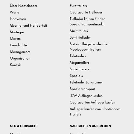
Über Nooteboom
Eurotrailers
Werte
Gebrauchte Tieflader
Innovation
Tieflader kaufen für den
Spezialtransportmarkt
Qualität und Haltbarkeit
Multitrailers
Strategie
Semi-tieflader
Märkte
Sattelauflieger kaufen bei
Geschichte
Nooteboom Trailers
Management
Teletrailers
Organisation
Megatrailers
Kontakt
Supertrailers
Specials
Teletrailer Longrunner
Spezialtransport
LKW-Auflieger kaufen
Gebrauchten Auflieger kaufen
Auflieger kaufen von Nooteboom
Trailers
NEU & GEBRAUCHT
NACHRICHTEN UND MEDIEN