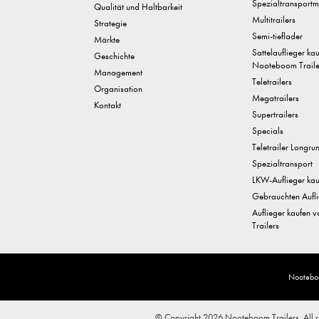
Spezialtransportm
Qualität und Haltbarkeit
Multitrailers
Strategie
Semi-tieflader
Märkte
Sattelauflieger ka
Geschichte
Nooteboom Traile
Management
Teletrailers
Organisation
Megatrailers
Kontakt
Supertrailers
Specials
Teletrailer Longru
Spezialtransport
LKW-Auflieger kau
Gebrauchten Aufli
Auflieger kaufen
Trailers
Nootebo
© Copyright 2026 Nooteboom Trailers. All ri