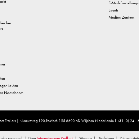
arkt
E-Mail-Einstellungs
Events
Medien-Zentrum
ufen bei
rs
nner
fen
eger kaufen
 von Nooteboom
om Trailers | Nieuweweg 190,Postfach 155 6600 AD Wijchen Niederlande T +31 (0) 24 -
ghts reserved.
Door
Internetbureau Redkiwi
Sitemap
Disclaimer
Privacy sta