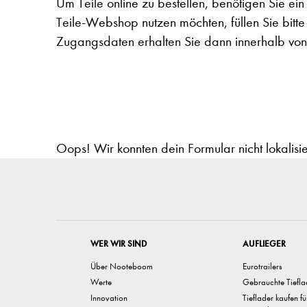
Um Teile online zu bestellen, benötigen Sie e
Teile-Webshop nutzen möchten, füllen Sie bitt
Zugangsdaten erhalten Sie dann innerhalb vo
Oops! Wir konnten dein Formular nicht lokalisi
WER WIR SIND
AUFLIEGER
Über Nooteboom
Eurotrailers
Werte
Gebrauchte Tiefla
Innovation
Tieflader kaufen f