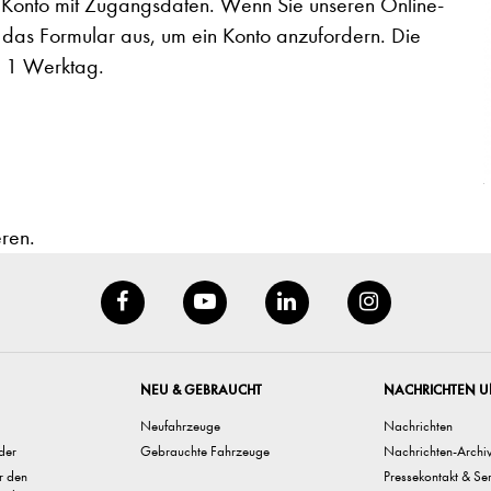
in Konto mit Zugangsdaten. Wenn Sie unseren Online-
e das Formular aus, um ein Konto anzufordern. Die
n 1 Werktag.
eren.
NEU & GEBRAUCHT
NACHRICHTEN U
Neufahrzeuge
Nachrichten
der
Gebrauchte Fahrzeuge
Nachrichten-Archi
ür den
Pressekontakt & Se