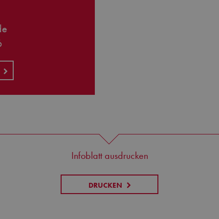
de
6
R
Infoblatt ausdrucken
DRUCKEN