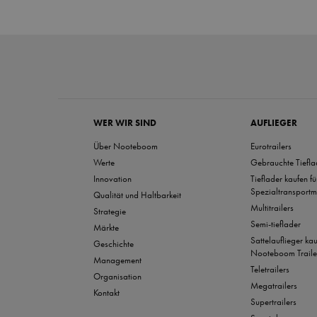
WER WIR SIND
AUFLIEGER
Über Nooteboom
Eurotrailers
Werte
Gebrauchte Tiefla
Innovation
Tieflader kaufen f
Spezialtransportm
Qualität und Haltbarkeit
Multitrailers
Strategie
Semi-tieflader
Märkte
Sattelauflieger ka
Geschichte
Nooteboom Traile
Management
Teletrailers
Organisation
Megatrailers
Kontakt
Supertrailers