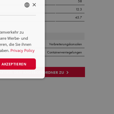
58
×
12.3
ENGLISH
45.7
NL
DE
tenverkehr zu
FR
nsere Werbe- und
ren, die Sie ihnen
Verbreiterungskonsolen
ES
haben.
Privacy Policy
Containerverriegelungen
PL
 AKZEPTIEREN
 ARTIKEL DEM ANGEBOTSORDNER ZU