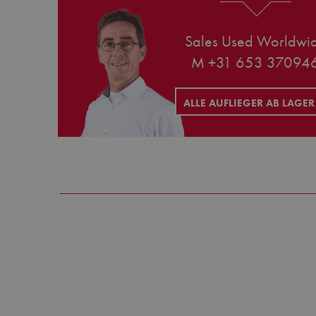
Sales Used Worldwi
M +31 653 37094
ALLE AUFLIEGER AB LAGE