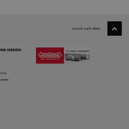
zurück nach oben
UND MEDIEN
v
rvice
center