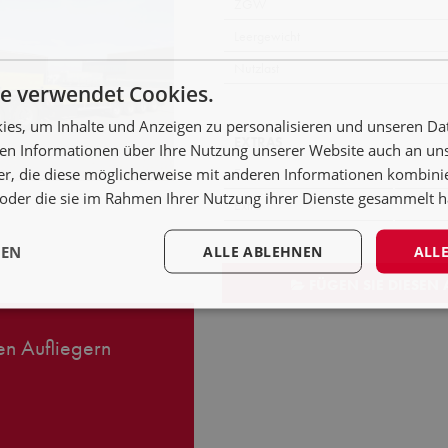
ZGW
Leergewicht
Nutzlast
e verwendet Cookies.
es, um Inhalte und Anzeigen zu personalisieren und unseren Da
EXTRAS
ben Informationen über Ihre Nutzung unserer Website auch an u
er, die diese möglicherweise mit anderen Informationen kombinie
Extra
n oder die sie im Rahmen Ihrer Nutzung ihrer Dienste gesammelt 
Extra
GEN
ALLE ABLEHNEN
ALLE
FÜGEN SIE DIESEN
n Aufliegern