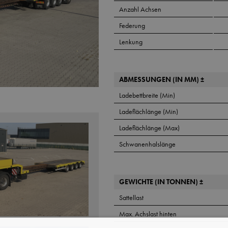
Anzahl Achsen
Federung
Lenkung
ABMESSUNGEN (IN MM) ±
Ladebettbreite (Min)
Ladeflächlänge (Min)
Ladeflächlänge (Max)
Schwanenhalslänge
GEWICHTE (IN TONNEN) ±
Sattellast
Max. Achslast hinten