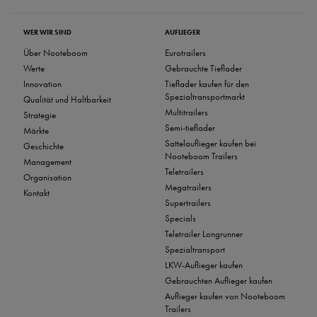
WER WIR SIND
AUFLIEGER
Über Nooteboom
Eurotrailers
Werte
Gebrauchte Tieflader
Innovation
Tieflader kaufen für den
Spezialtransportmarkt
Qualität und Haltbarkeit
Multitrailers
Strategie
Semi-tieflader
Märkte
Sattelauflieger kaufen bei
Geschichte
Nooteboom Trailers
Management
Teletrailers
Organisation
Megatrailers
Kontakt
Supertrailers
Specials
Teletrailer Longrunner
Spezialtransport
LKW-Auflieger kaufen
Gebrauchten Auflieger kaufen
Auflieger kaufen von Nooteboom
Trailers