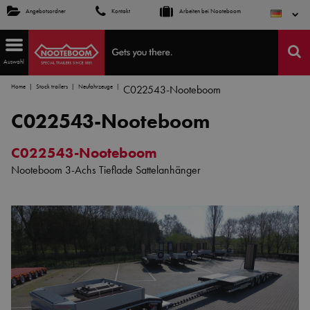
Angebotsordner
Kontakt
Arbeiten bei Nooteboom
Auswahl
Home
Stock trailers
Neufahrzeuge
C022543-Nooteboom
C022543-Nooteboom
C022543-Nooteboom
Nooteboom 3-Achs Tieflade Sattelanhänger