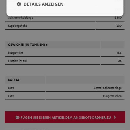
Ladeflächlänge (Min)
9000
DETAILS ANZEIGEN
Ladeflächlänge (Max)
14990
Schwanenhalslänge
3800
Kupplungshöhe
1250
GEWICHTE (IN TONNEN) ±
Leergewicht
11.8
Nutzlast (Max)
36
EXTRAS
Extra
Zentral Schmieranlage
Extra
Rungentaschen
FÜGEN SIE DIESEN ARTIKEL DEM ANGEBOTSORDNER ZU