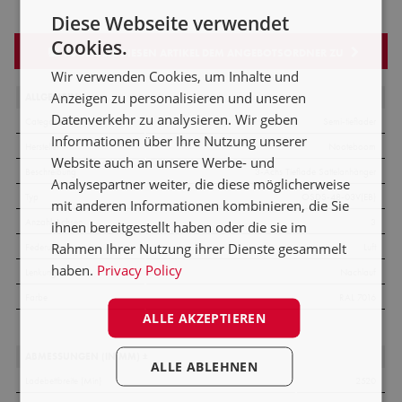
NL
Diese Webseite verwendet
DE
Cookies.
FÜGEN SIE DIESEN ARTIKEL DEM ANGEBOTSORDNER ZU
FR
Wir verwenden Cookies, um Inhalte und
Anzeigen zu personalisieren und unseren
ALLGEMEIN
ES
Datenverkehr zu analysieren. Wir geben
Categorie
Semi-tieflader
PL
Informationen über Ihre Nutzung unserer
Hersteller
Nooteboom
Website auch an unsere Werbe- und
Beschreibung
3-Achs Tieflade Sattelanhänger
Analysepartner weiter, die diese möglicherweise
Typ
OSDS-48-03V(EB)
mit anderen Informationen kombinieren, die Sie
Anzahl Achsen
3
ihnen bereitgestellt haben oder die sie im
Rahmen Ihrer Nutzung ihrer Dienste gesammelt
Federung
Luft
haben.
Privacy Policy
Lenkung
Nachlauf
Farbe
RAL 7016
ALLE AKZEPTIEREN
ABMESSUNGEN (IN MM) ±
ALLE ABLEHNEN
Ladebettbreite (Min)
2520