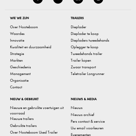
WIE WE ZIJN
TRAILERS
Over Nooteboom
Dieplader
Waardes
Dieplader te koop
Innovatie
Diepladers tweedehands
Kwaliteit en duurzaamheid
Oplegger te koop
Strategie
Tweedehands trailer
Markten
Trailer kopen
Geschiedenis
Zwaar transport
Management
Teletrailer Longrunner
Organisatie
Contact
NIEUW & GEBRUIKT
NIEUWS & MEDIA
Nieuwe en gebruikte voertuigen uit
Nieuws
voorraad
Nieuws archief
Nieuwe trailers
Pers contact & service
Gebruikte trailers
Uw email voorkeuren
Over Nooteboom Used Trailer
Evenementen