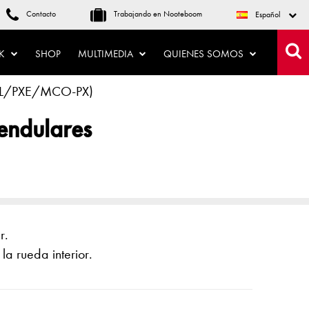
Contacto
Trabajando en Nooteboom
Español
CK
SHOP
MULTIMEDIA
QUIENES SOMOS
(MPL/PXE/MCO-PX)
pendulares
r.
a rueda interior.