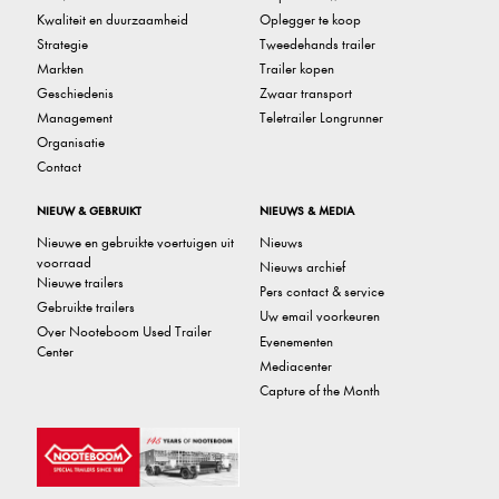
Kwaliteit en duurzaamheid
Oplegger te koop
Strategie
Tweedehands trailer
Markten
Trailer kopen
Geschiedenis
Zwaar transport
Management
Teletrailer Longrunner
Organisatie
Contact
NIEUW & GEBRUIKT
NIEUWS & MEDIA
Nieuwe en gebruikte voertuigen uit
Nieuws
voorraad
Nieuws archief
Nieuwe trailers
Pers contact & service
Gebruikte trailers
Uw email voorkeuren
Over Nooteboom Used Trailer
Evenementen
Center
Mediacenter
Capture of the Month