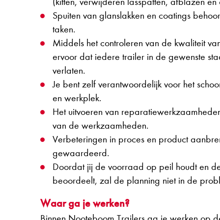
(kitten, verwijderen lasspatten, afblazen en
Spuiten van glanslakken en coatings behoort 
taken.
Middels het controleren van de kwaliteit van
ervoor dat iedere trailer in de gewenste st
verlaten.
Je bent zelf verantwoordelijk voor het sch
en werkplek.
Het uitvoeren van reparatiewerkzaamheden
van de werkzaamheden.
Verbeteringen in proces en product aanbr
gewaardeerd.
Doordat jij de voorraad op peil houdt en d
beoordeelt, zal de planning niet in de pro
Waar ga je werken?
Binnen Nooteboom Trailers ga je werken op de