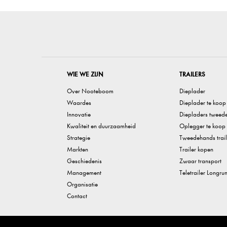
WIE WE ZIJN
TRAILERS
Over Nooteboom
Dieplader
Waardes
Dieplader te koop
Innovatie
Diepladers tweed
Kwaliteit en duurzaamheid
Oplegger te koop
Strategie
Tweedehands trail
Markten
Trailer kopen
Geschiedenis
Zwaar transport
Management
Teletrailer Longru
Organisatie
Contact