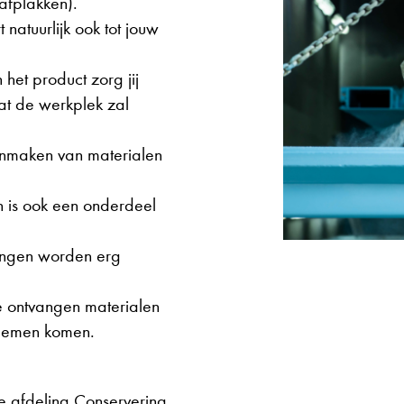
 afplakken).
natuurlijk ook tot jouw
 het product zorg jij
aat de werkplek zal
oonmaken van materialen
 is ook een onderdeel
engen worden erg
e ontvangen materialen
blemen komen.
 afdeling Conservering.