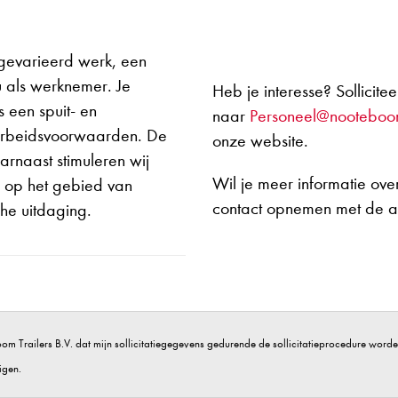
|
 gevarieerd werk, een
u als werknemer. Je
Heb je interesse? Sollicit
 een spuit- en
naar
Personeel@nootebo
 arbeidsvoorwaarden. De
onze website.
rnaast stimuleren wij
Wil je meer informatie ov
n op het gebied van
contact opnemen met de a
he uitdaging.
om Trailers B.V. dat mijn sollicitatiegegevens gedurende de sollicitatieprocedure word
igen.