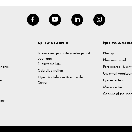
NIEUW & GEBRUIKT
NIEUWS & MEDI
Nieuwe en gebruikte voertuigen uit
Nieuws
voorraad
Nieuws archief
Nieuwe trailers
ehands
Pers contact & serv
Gebruikte trailers
Uw email voorkeur
Over Nooteboom Used Trailer
er
Evenementen
Center
Mediacenter
Capture of the Mon
nner