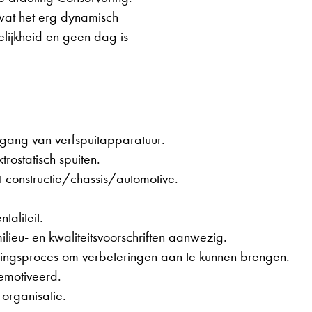
wat het erg dynamisch
delijkheid en geen dag is
mgang van verfspuitapparatuur.
rostatisch spuiten.
t constructie/chassis/automotive.
aliteit.
milieu- en kwaliteitsvoorschriften aanwezig.
elingsproces om verbeteringen aan te kunnen brengen.
gemotiveerd.
 organisatie.