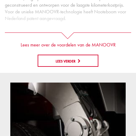
geconstrueerd en ontworpen voor de laagste kilometerkostprijs.
Voor de unieke MANOOVR-technologie heeft Nooteboom voor
Nederland patent aangevraagd.
Lees meer over de voordelen van de MANOOVR
LEES VERDER