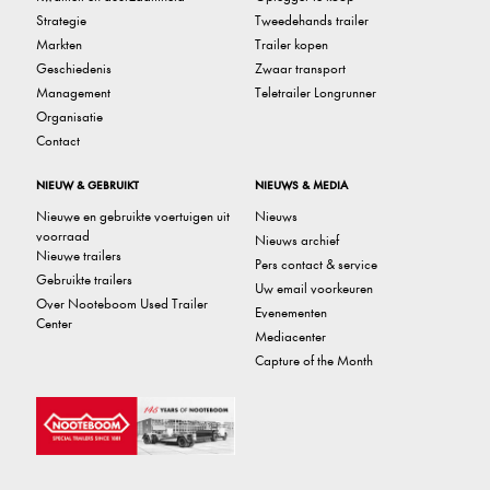
Strategie
Tweedehands trailer
Markten
Trailer kopen
Geschiedenis
Zwaar transport
Management
Teletrailer Longrunner
Organisatie
Contact
NIEUW & GEBRUIKT
NIEUWS & MEDIA
Nieuwe en gebruikte voertuigen uit
Nieuws
voorraad
Nieuws archief
Nieuwe trailers
Pers contact & service
Gebruikte trailers
Uw email voorkeuren
Over Nooteboom Used Trailer
Evenementen
Center
Mediacenter
Capture of the Month