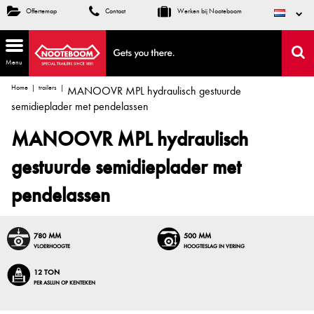
Offertemap
Contact
Werken bij Nooteboom
Menu
Home
trailers
MANOOVR MPL hydraulisch gestuurde
semidieplader met pendelassen
MANOOVR MPL hydraulisch
gestuurde semidieplader met
pendelassen
780 MM
500 MM
VLOERHOOGTE
HOOGTESLAG IN VERING
12 TON
PER ASLIJN OP KENTEKEN