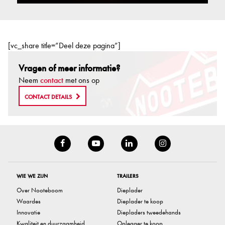
[vc_share title=”Deel deze pagina”]
Vragen of meer informatie?
Neem
contact
met ons op
CONTACT DETAILS
WIE WE ZIJN
TRAILERS
Over Nooteboom
Dieplader
Waardes
Dieplader te koop
Innovatie
Diepladers tweedehands
Kwaliteit en duurzaamheid
Oplegger te koop