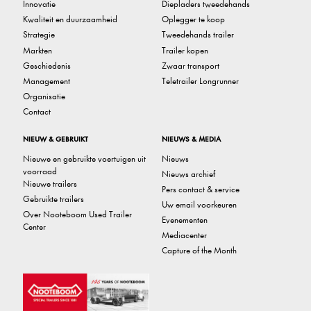
Innovatie
Diepladers tweedehands
Kwaliteit en duurzaamheid
Oplegger te koop
Strategie
Tweedehands trailer
Markten
Trailer kopen
Geschiedenis
Zwaar transport
Management
Teletrailer Longrunner
Organisatie
Contact
NIEUW & GEBRUIKT
NIEUWS & MEDIA
Nieuwe en gebruikte voertuigen uit
Nieuws
voorraad
Nieuws archief
Nieuwe trailers
Pers contact & service
Gebruikte trailers
Uw email voorkeuren
Over Nooteboom Used Trailer
Evenementen
Center
Mediacenter
Capture of the Month