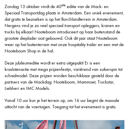
ste
Zondag 13 oktober vindt de 40
editie van de Mack- en
Speciaal Transportdag plaats in Amsterdam. Een uniek evenement,
dat gratis te bezoeken is op het Borchlandterrein in Amsterdam.
Nergens vind je zo veel speciaal transport opleggers, kranen en
trucks bij elkaar! Nooteboom introduceert op haar buitenstand de
grootste dieplader ooit gebouwd. Ook dit jaar staat Nooteboom
weer op het buitenterrein met onze hospitality trailer en een met de
Nooteboom Shop in de hal.
Deze jubileumeditie wordt er extra uitgepakt! Er is een
kraslotenactie met mega prijzenfestijn, variërend van suikerspin tot
schaalmodel. Deze prijzen worden beschikbaar gesteld door de
partners van de Mackdag: Nooteboom, Mammoet, Truckstar,
Liebherr en IMC Models.
Vanaf 10 uur kun je het terrein op, om 16 uur begint de massale
uittocht van de voertuigen. Toegang tot het evenement is gratis.