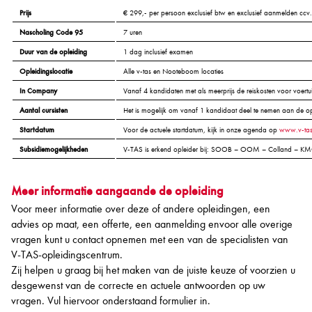
Prijs
€ 299,- per persoon exclusief btw en exclusief aanmelden ccv
Nascholing Code 95
7 uren
Duur van de opleiding
1 dag inclusief examen
Opleidingslocatie
Alle v-tas en Nooteboom locaties
In Company
Vanaf 4 kandidaten met als meerprijs de reiskosten voor voertu
Aantal cursisten
Het is mogelijk om vanaf 1 kandidaat deel te nemen aan de op
Startdatum
Voor de actuele startdatum, kijk in onze agenda op
www.v-ta
Subsidiemogelijkheden
V-TAS is erkend opleider bij: SOOB – OOM – Colland – KMO 
Meer informatie aangaande de opleiding
Voor meer informatie over deze of andere opleidingen, een
advies op maat, een offerte, een aanmelding envoor alle overige
vragen kunt u contact opnemen met een van de specialisten van
V-TAS-opleidingscentrum.
Zij helpen u graag bij het maken van de juiste keuze of voorzien u
desgewenst van de correcte en actuele antwoorden op uw
vragen. Vul hiervoor onderstaand formulier in.