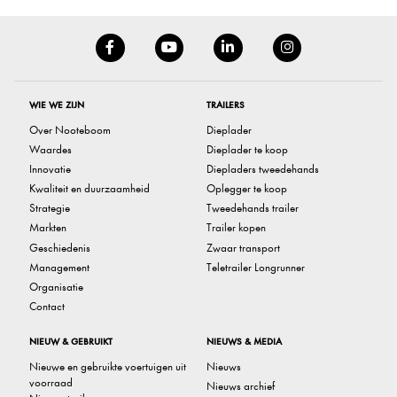
WIE WE ZIJN
TRAILERS
Over Nooteboom
Dieplader
Waardes
Dieplader te koop
Innovatie
Diepladers tweedehands
Kwaliteit en duurzaamheid
Oplegger te koop
Strategie
Tweedehands trailer
Markten
Trailer kopen
Geschiedenis
Zwaar transport
Management
Teletrailer Longrunner
Organisatie
Contact
NIEUW & GEBRUIKT
NIEUWS & MEDIA
Nieuwe en gebruikte voertuigen uit
Nieuws
voorraad
Nieuws archief