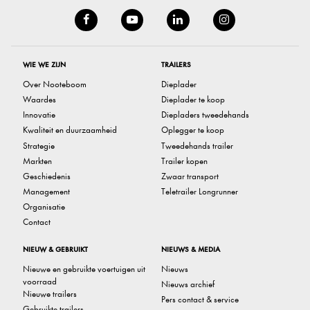
WIE WE ZIJN
TRAILERS
Over Nooteboom
Dieplader
Waardes
Dieplader te koop
Innovatie
Diepladers tweedehands
Kwaliteit en duurzaamheid
Oplegger te koop
Strategie
Tweedehands trailer
Markten
Trailer kopen
Geschiedenis
Zwaar transport
Management
Teletrailer Longrunner
Organisatie
Contact
NIEUW & GEBRUIKT
NIEUWS & MEDIA
Nieuwe en gebruikte voertuigen uit
Nieuws
voorraad
Nieuws archief
Nieuwe trailers
Pers contact & service
Gebruikte trailers