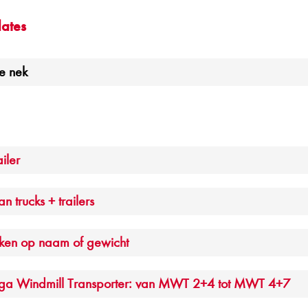
ates
e nek
iler
n trucks + trailers
eken op naam of gewicht
a Windmill Transporter: van MWT 2+4 tot MWT 4+7