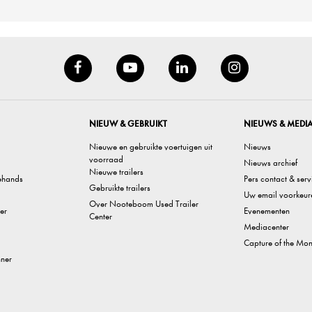
NIEUW & GEBRUIKT
NIEUWS & MEDI
Nieuwe en gebruikte voertuigen uit
Nieuws
voorraad
Nieuws archief
Nieuwe trailers
ehands
Pers contact & serv
Gebruikte trailers
Uw email voorkeur
Over Nooteboom Used Trailer
er
Evenementen
Center
Mediacenter
Capture of the Mon
nner