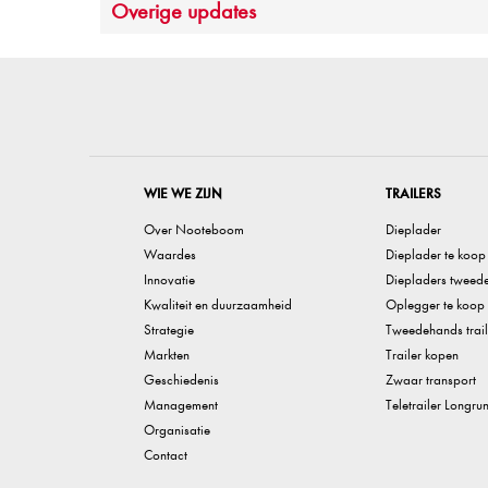
Overige updates
WIE WE ZIJN
TRAILERS
Over Nooteboom
Dieplader
Waardes
Dieplader te koop
Innovatie
Diepladers tweed
Kwaliteit en duurzaamheid
Oplegger te koop
Strategie
Tweedehands trail
Markten
Trailer kopen
Geschiedenis
Zwaar transport
Management
Teletrailer Longru
Organisatie
Contact