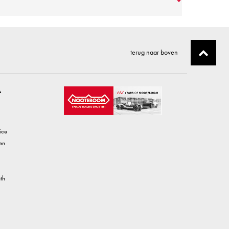
terug naar boven
A
ice
en
th