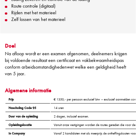
Route controle (digitaal)
Rijden met het materieel
Zelf lossen van het materieel
Doel
Na afloop wordt er een examen afgenomen, deelnemers krijgen
bij voldoende resultaat een certificaat en vakbekwaamheidspas
conform arbeidsomstandighedenwet welke een geldigheid heeft
van 5 jaar.
Algemene informatie
Prijs
€ 1350,- per persoon exclusief btw – exclusief aanmelden ccv
Nascholing Code 95
14 uren
Duur van de opleiding
2 dagen, inclusief examen.
Opleidingslocatie
Vanuit onze vestigingen worden de routes gereden die voor de
In Company
Vanaf 2 kandidaten met als meerprijs de ontheffingskosten voor 