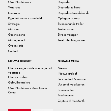
Over Nooteboom
Dieplader
Waardes
Dieplader te koop
Innovatie
Diepladers tweedehands
Kwaliteit en duurzaamheid
Oplegger te koop
Strategie
Tweedehands trailer
Markten
Trailer kopen
Geschiedenis
Zwaar transport
Management
Teletrailer Longrunner
Organisatie
Contact
NIEUW & GEBRUIKT
NIEUWS & MEDIA
Nieuwe en gebruikte voertuigen uit
Nieuws
voorraad
Nieuws archief
Nieuwe trailers
Pers contact & service
Gebruikte trailers
Uw email voorkeuren
Over Nooteboom Used Trailer
Evenementen
Center
Mediacenter
Capture of the Month