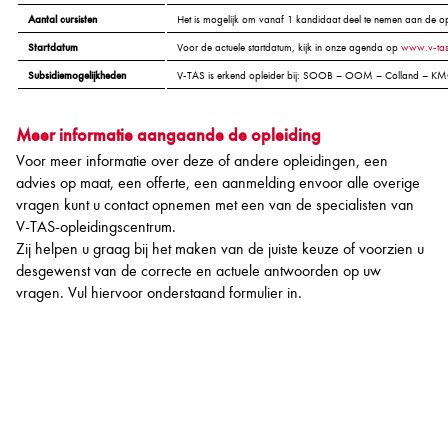
Aantal cursisten
Het is mogelijk om vanaf 1 kandidaat deel te nemen aan de op
Startdatum
Voor de actuele startdatum, kijk in onze agenda op
www.v-ta
Subsidiemogelijkheden
V-TAS is erkend opleider bij: SOOB – OOM – Colland – KMO 
Meer informatie aangaande de opleiding
Voor meer informatie over deze of andere opleidingen, een
advies op maat, een offerte, een aanmelding envoor alle overige
vragen kunt u contact opnemen met een van de specialisten van
V-TAS-opleidingscentrum.
Zij helpen u graag bij het maken van de juiste keuze of voorzien u
desgewenst van de correcte en actuele antwoorden op uw
vragen. Vul hiervoor onderstaand formulier in.