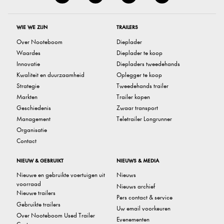
WIE WE ZIJN
TRAILERS
Over Nooteboom
Dieplader
Waardes
Dieplader te koop
Innovatie
Diepladers tweedehands
Kwaliteit en duurzaamheid
Oplegger te koop
Strategie
Tweedehands trailer
Markten
Trailer kopen
Geschiedenis
Zwaar transport
Management
Teletrailer Longrunner
Organisatie
Contact
NIEUW & GEBRUIKT
NIEUWS & MEDIA
Nieuwe en gebruikte voertuigen uit
Nieuws
voorraad
Nieuws archief
Nieuwe trailers
Pers contact & service
Gebruikte trailers
Uw email voorkeuren
Over Nooteboom Used Trailer
Evenementen