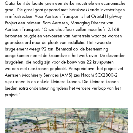
Qatar kent de laatste jaren een sterke industriële en economische
groei. Die groei gaat gepaard met indrukwekkende investeringen
in infrastructuur. Voor Aertssen Transport is het Orbital Highway
Project een primeur. Sam Aertssen, Managing Director van
Aertssen Transport: “Onze chauffeurs zullen maar liefst 2.168
betonnen brugdelen vervoeren van het terrein waar ze worden
geproduceerd naar de plaats van installatie. Het zwaarste
brugelement weegt 92 ton. Eenmaal op de bestemming
aangekomen neemt de kraandivisie het werk over. De duizenden
brugdelen, die nodig zijn voor de bouw van 22 kruispunten
worden met rupskranen geplaatst. Verspreid over het project zet
Aertssen Machinery Services (AMS) zes Hitachi SCX2800-2
rupskranen in en enkele kleinere kranen. Die kleinere kranen
bieden extra ondersteuning tijdens het verdere verloop van het
project.”