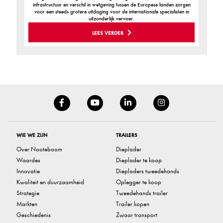
infrastructuur en verschil in wetgeving tussen de Europese landen zorgen
voor een steeds grotere uitdaging voor de internationale specialisten in
uitzonderlijk vervoer.
LEES VERDER
WIE WE ZIJN
TRAILERS
Over Nooteboom
Dieplader
Waardes
Dieplader te koop
Innovatie
Diepladers tweedehands
Kwaliteit en duurzaamheid
Oplegger te koop
Strategie
Tweedehands trailer
Markten
Trailer kopen
Geschiedenis
Zwaar transport