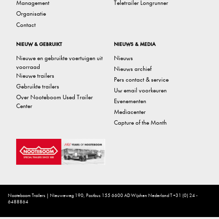
Management
Teletrailer Longrunner
Organisatie
Contact
NIEUW & GEBRUIKT
NIEUWS & MEDIA
Nieuwe en gebruikte voertuigen uit
Nieuws
voorraad
Nieuws archief
Nieuwe trailers
Pers contact & service
Gebruikte trailers
Uw email voorkeuren
Over Nooteboom Used Trailer
Evenementen
Center
Mediacenter
Capture of the Month
Nooteboom Trailers | Nieuweweg 190, Postbus 155 6600 AD Wijchen Nederland T +31 (0) 24 -
6488864