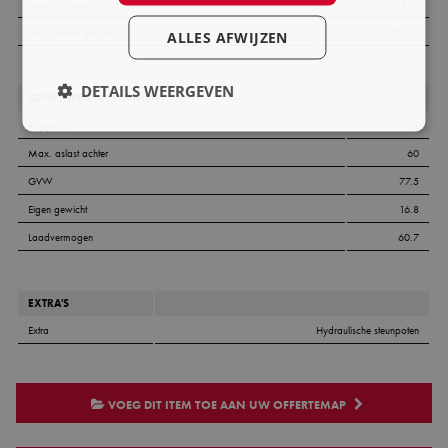
Laadvloerlengte (Min)
15500
Laadvloerlengte (Max)
15500
ALLES AFWIJZEN
DETAILS WEERGEVEN
GEWICHTEN (IN TONNEN) ±
Koppeldruk
17.5
Max. aslast achter
60
GVW
77.5
Eigen gewicht
16.8
Laadvermogen
60.7
EXTRA'S
Extra
Hydraulische steunpoten
VOEG DIT ITEM TOE AAN UW OFFERTEMAP