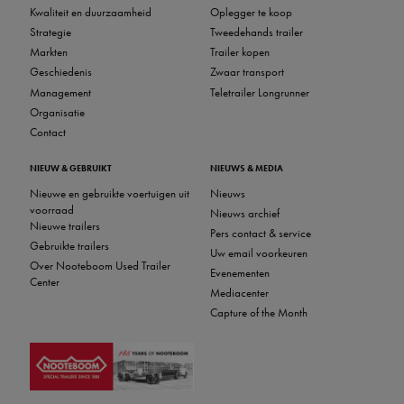
Kwaliteit en duurzaamheid
Oplegger te koop
Strategie
Tweedehands trailer
Markten
Trailer kopen
Geschiedenis
Zwaar transport
Management
Teletrailer Longrunner
Organisatie
Contact
NIEUW & GEBRUIKT
NIEUWS & MEDIA
Nieuwe en gebruikte voertuigen uit
Nieuws
voorraad
Nieuws archief
Nieuwe trailers
Pers contact & service
Gebruikte trailers
Uw email voorkeuren
Over Nooteboom Used Trailer
Evenementen
Center
Mediacenter
Capture of the Month