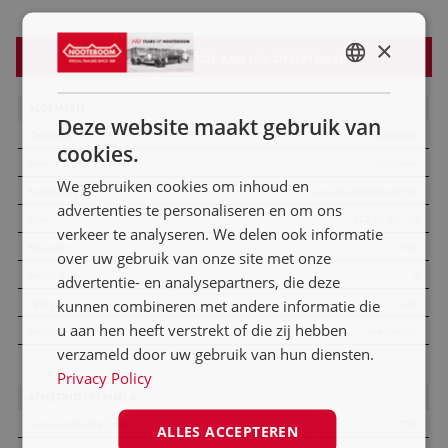
×
VOEG DIT ITEM TOE AAN UW OFFERTEMAP
ENGLISH
ALGEMEEN
NL
Deze website maakt gebruik van
Categorie
Teletrailers
DE
cookies.
Merk
Goldhofer
FR
We gebruiken cookies om inhoud en
Beschrijving
6-assige Ballastoplegger
advertenties te personaliseren en om ons
ES
Type
STZ-L6-62/80
verkeer te analyseren. We delen ook informatie
PL
Bouwjaar
1994
over uw gebruik van onze site met onze
Aantal assen
6
advertentie- en analysepartners, die deze
Vering
kunnen combineren met andere informatie die
Lucht
u aan hen heeft verstrekt of die zij hebben
Besturing
Mechanisch
verzameld door uw gebruik van hun diensten.
Privacy Policy
AFMETING (IN MM) ±
Laadvloerbreedte (Min)
2750
ALLES ACCEPTEREN