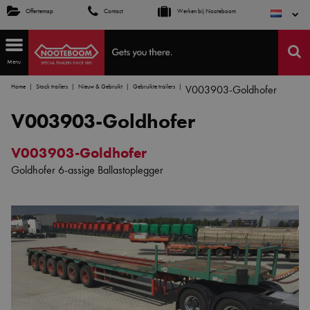
Offertemap
Contact
Werken bij Nooteboom
Menu
Home
Stock trailers
Nieuw & Gebruikt
Gebruikte trailers
V003903-Goldhofer
V003903-Goldhofer
V003903-Goldhofer
Goldhofer 6-assige Ballastoplegger