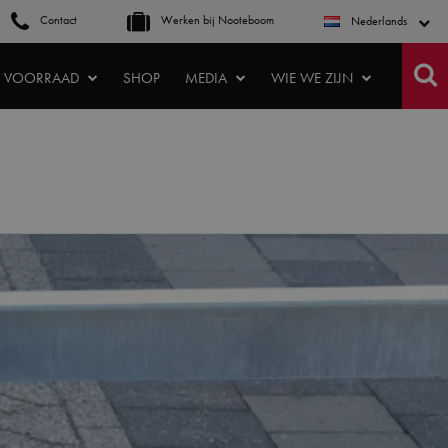
Contact
Werken bij Nooteboom
Nederlands
VOORRAAD
SHOP
MEDIA
WIE WE ZIJN