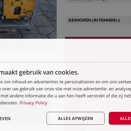
GEWICHTEN (IN TONNEN) ±
VOEG DIT IT
Heeft u vrage
maakt gebruik van cookies.
s om inhoud en advertenties te personaliseren en om ons verkee
 over uw gebruik van onze site met onze advertentie- en analyse
et andere informatie die u aan hen heeft verstrekt of die zij h
diensten.
Privacy Policy
Sale
M +
EVEN
ALLES AFWIJZEN
ALLE