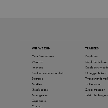
WIE WE ZIJN
TRAILERS
Over Nooteboom
Dieplader
Waardes
Dieplader te koop
Innovatie
Diepladers tweed
Kwaliteit en duurzaamheid
Oplegger te koop
Strategie
Tweedehands trail
Markten
Trailer kopen
Geschiedenis
Zwaar transport
Management
Teletrailer Longru
Organisatie
Contact