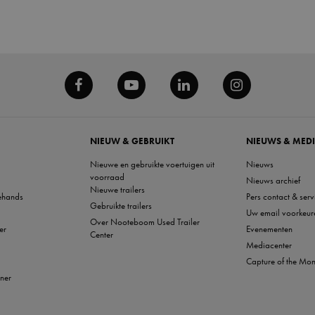
NIEUW & GEBRUIKT
NIEUWS & MED
Nieuwe en gebruikte voertuigen uit
Nieuws
voorraad
Nieuws archief
Nieuwe trailers
ehands
Pers contact & serv
Gebruikte trailers
Uw email voorkeur
Over Nooteboom Used Trailer
er
Evenementen
Center
Mediacenter
Capture of the Mon
nner