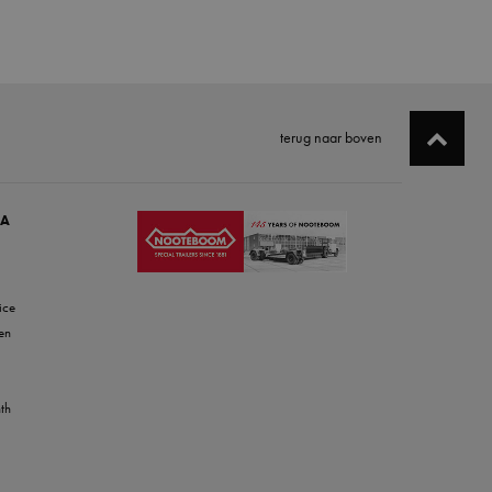
terug naar boven
IA
ice
en
th