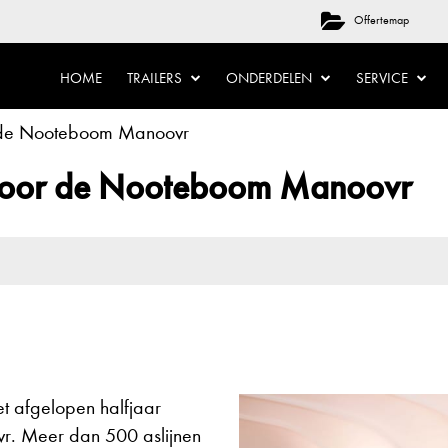
Offertemap
HOME
TRAILERS
ONDERDELEN
SERVICE
r de Nooteboom Manoovr
 voor de Nooteboom Manoovr
et afgelopen halfjaar
. Meer dan 500 aslijnen