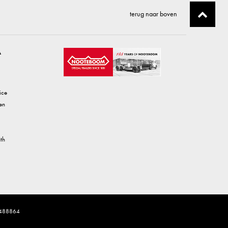
terug naar boven
A
ice
en
th
 6488864