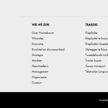
WIE WE ZIJN
TRAILERS
Over Nooteboom
Dieplader
Waardes
Dieplader te koop
Innovatie
Diepladers tweed
Kwaliteit en duurzaamheid
Oplegger te koop
Strategie
Tweedehands trail
Markten
Trailer kopen
Geschiedenis
Zwaar transport
Management
Teletrailer Longru
Organisatie
Contact
Nootebo