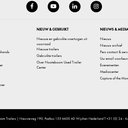
NIEUW & GEBRUIKT
NIEUWS & MEDI
Nieuwe en gebruikte voertuigen uit
Nieuws
voorraad
Nieuws archief
Nieuwe trailers
ehands
Pers contact & serv
Gebruikte trailers
Uw email voorkeur
Over Nooteboom Used Trailer
er
Evenementen
Center
Mediacenter
Capture of the Mon
nner
om Trailers | Nieuweweg 190, Postbus 155 6600 AD Wijchen Nederland T +31 (0) 24 -