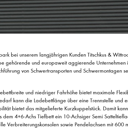
ark bei unserem langjährigen Kunden Titschkus & Wittro
pe gehörende und europaweit aggierende Unternehmen i
rchführung von Schwertransporten und Schwermontagen se
ebettbreite und niedriger Fahrhöhe bietet maximale Flexi
edarf kann die Ladebettlänge über eine Trennstelle und 
ität bietet das mitgelieferte Kurzkuppelstück. Damit kan
 dem 4+6-Achs Tiefbett ein 10-Achsiger Semi Satteltiefla
elle Verbreiterungskonsolen sowie Pendelachsen mit 60