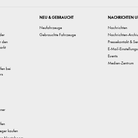
NEU & GEBRAUCHT
NACHRICHTEN U
Neufahrzeuge
Nachrichten
der
Gebrauchte Fahrzeuge
Nachrichten-Archi
ür den
Pressekontakt & Se
arkt
E-Mail-Einstellungs
Events
Medien-Zentrum
ufen bei
rs
nner
fen
eger kaufen
 von Nooteboom