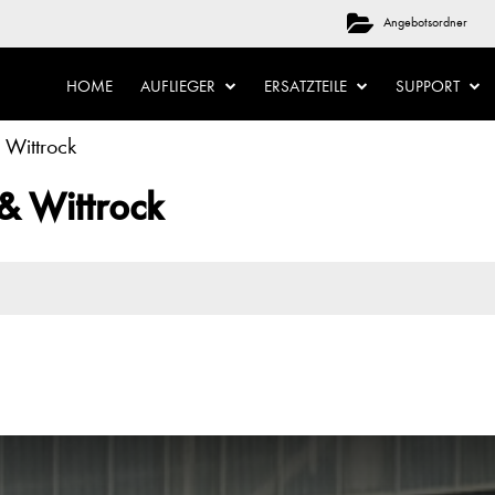
Angebotsordner
HOME
AUFLIEGER
ERSATZTEILE
SUPPORT
 Wittrock
& Wittrock