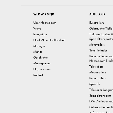
WER WIR SIND
AUFLIEGER
Über Nooteboom
Eurotrailers
Werte
Gebrauchte Tiefla
Innovation
Tieflader kaufen f
Spezialtransportm
Qualität und Haltbarkeit
Multitrailers
Strategie
Semi-tieflader
Märkte
Sattelauflieger ka
Geschichte
Nooteboom Traile
Management
Teletrailers
Organisation
Megatrailers
Kontakt
Supertrailers
Specials
Teletrailer Longru
Spezialtransport
LKW-Auflieger kau
Gebrauchten Aufli
Auflieger kaufen