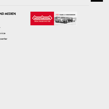
ND MEDIEN
v
rvice
center